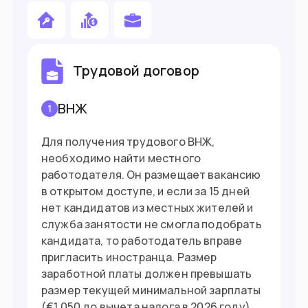
погранслужбы конкретной страны ЕС.
Подойдет вам если
Вы работаете удаленно
Трудовой договор
Хотите поступить в вуз
ВНЖ
1
У вас есть хорватское происхождение
Для получения трудового ВНЖ,
Готовы вложить в бизнес €26,545
необходимо найти местного
работодателя. Он размещает вакансию
в открытом доступе, и если за 15 дней
Въезд в страну
нет кандидатов из местных жителей и
служба занятости не смогла подобрать
Загранпаспорт
Документ
кандидата, то работодатель вправе
пригласить иностранца. Размер
Нужна виза
Виза
заработной платы должен превышать
размер текущей минимальной зарплаты
(€1,050 до вычета налога в 2026 году).