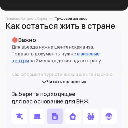
Главная
/
Каталог
/
Хорватия
/
Трудовой договор
Как остаться жить в стране
Важно
Для въезда нужна шенгенская виза.
Подавать документы нужно
в визовые
центры
за 2 месяца до въезда в страну.
Как оформить туристический шенген можно
прочитать
в нашем материале на сайте
.
Читать полностью
Выберите подходящее
При въезде в страны ЕС желательно иметь
для вас основание для ВНЖ
биометрический (10-летний) паспорт.
Граждане РФ могут въехать по 5-летнему, но
каждая ситуация будет оцениваться
3.8
млн
Население
индивидуально представителем