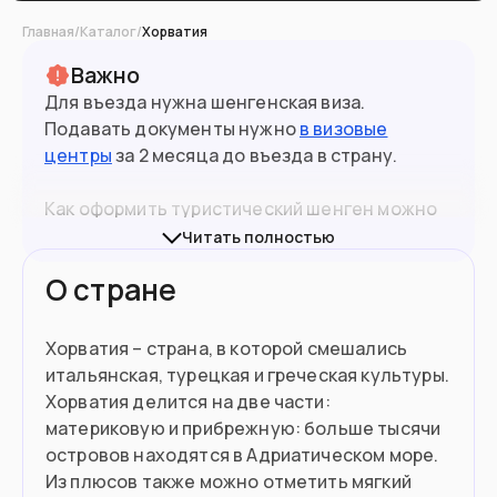
Главная
/
Каталог
/
Хорватия
Важно
Для въезда нужна шенгенская виза.
Подавать документы нужно
в визовые
центры
за 2 месяца до въезда в страну.
Как оформить туристический шенген можно
прочитать
в нашем материале на сайте
.
Читать полностью
О стране
При въезде в страны ЕС желательно иметь
биометрический (10-летний) паспорт.
Граждане РФ могут въехать по 5-летнему, но
Хорватия – страна, в которой смешались
каждая ситуация будет оцениваться
итальянская, турецкая и греческая культуры.
3.8
млн
Население
индивидуально представителем
Хорватия делится на две части:
погранслужбы конкретной страны ЕС.
материковую и прибрежную: больше тысячи
островов находятся в Адриатическом море.
Подойдет вам если
Из плюсов также можно отметить мягкий