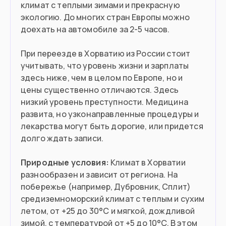
климат с теплыми зимами и прекрасную
Вы работаете удаленно
экологию. До многих стран Европы можно
Хотите поступить в вуз
доехать на автомобиле за 2-5 часов.
У вас есть хорватское происхождение
При переезде в Хорватию из России стоит
учитывать, что уровень жизни и зарплаты
Готовы вложить в бизнес €26,545
здесь ниже, чем в целом по Европе, но и
цены существенно отличаются. Здесь
низкий уровень преступности. Медицина
Въезд в страну
развита, но узконаправленные процедуры и
лекарства могут быть дорогие, или придется
Загранпаспорт
Документ
долго ждать записи.
Нужна виза
Виза
Природные условия:
Климат в Хорватии
разнообразен и зависит от региона. На
побережье (например, Дубровник, Сплит)
средиземноморский климат с теплым и сухим
летом, от +25 до 30°C и мягкой, дождливой
зимой, с температурой от +5 до 10°C. В этом