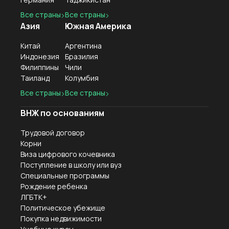
Все страны
Все страны
Азия
Южная Америка
Китай
Аргентина
Индонезия
Бразилия
Филиппины
Чили
Таиланд
Колумбия
Все страны
Все страны
ВНЖ по основаниям
Трудовой договор
Корни
Виза цифрового кочевника
Поступление в школу или вуз
Специальные программы
Рождение ребенка
ЛГБТК+
Политическое убежище
Покупка недвижимости