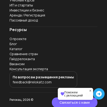
Учебные курсы
ИП и стартапы
Инвестиции и бизнес
Аренда / Регистрация
Пассивный доход
Ресурсы
О проекте
Блог
Каталог
Сравнение стран
Гайд релоканта
Вакансии
Консультация эксперта
По вопросам размещения рекламы
feedback@relokatz.com
Поможем
с релокацией
Релокац,
2026
©
Связаться с нами