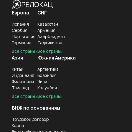
РЕЛОКАЦ
Европа
СНГ
Испания
Казахстан
Сербия
Армения
Португалия
Азербайджан
Германия
Таджикистан
Все страны
Все страны
Азия
Южная Америка
Китай
Аргентина
Индонезия
Бразилия
Филиппины
Чили
Таиланд
Колумбия
Все страны
Все страны
ВНЖ по основаниям
Трудовой договор
Корни
Виза цифрового кочевника