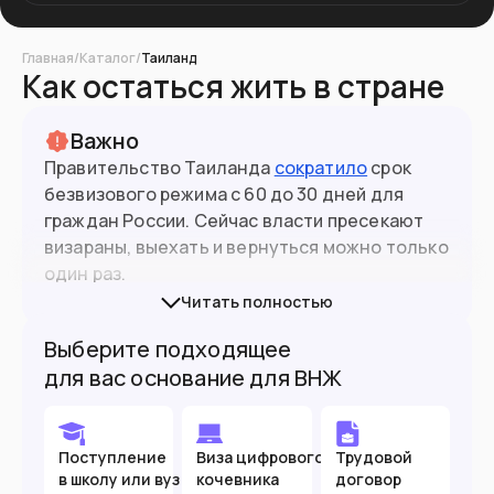
Главная
/
Каталог
/
Таиланд
Как остаться жить в стране
Важно
Правительство Таиланда
сократило
срок
безвизового режима с 60 до 30 дней для
граждан России. Сейчас власти пресекают
визараны, выехать и вернуться можно только
один раз.
Читать полностью
С 1 мая 2025 года для всех иностранцев,
Выберите подходящее
въезжающих в Таиланд, стала обязательной
для вас основание для ВНЖ
цифровая карта прибытия
(TDAC) — она
заменит бумажную TM6, которую раньше
выдавали на границе. Цифровую карту
прибытия в Таиланд (TDAC) можно оформить
Поступление
Виза цифрового
Трудовой
в школу или вуз
кочевника
договор
заранее на сайте или заполнить в аэропорту.