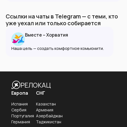
Ссылки на чаты в Telegram — с теми, кто
уже уехал или только собирается
Вместе – Хорватия
Наша цель — создать комфортное комьюнити.
РЕЛОКАЦ
Европа
СНГ
Испания
Казахстан
Сербия
Армения
Португалия
Азербайджан
Германия
Таджикистан