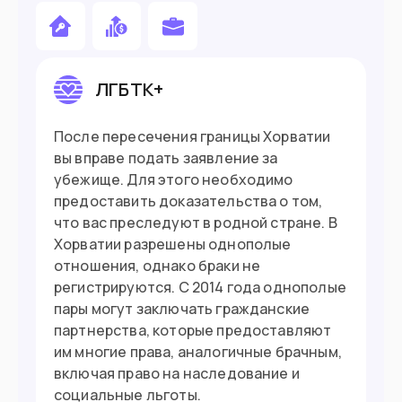
погранслужбы конкретной страны ЕС.
Подойдет вам если
Вы работаете удаленно
ЛГБТК+
Хотите поступить в вуз
После пересечения границы Хорватии
У вас есть хорватское происхождение
вы вправе подать заявление за
убежище. Для этого необходимо
Готовы вложить в бизнес €26,545
предоставить доказательства о том,
что вас преследуют в родной стране. В
Хорватии разрешены однополые
Въезд в страну
отношения, однако браки не
регистрируются. С 2014 года однополые
Загранпаспорт
Документ
пары могут заключать гражданские
партнерства, которые предоставляют
Нужна виза
Виза
им многие права, аналогичные брачным,
включая право на наследование и
социальные льготы.