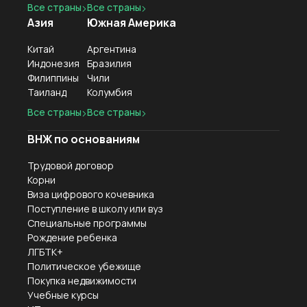
Все страны
Все страны
Азия
Южная Америка
Китай
Аргентина
Индонезия
Бразилия
Филиппины
Чили
Таиланд
Колумбия
Все страны
Все страны
ВНЖ по основаниям
Трудовой договор
Корни
Виза цифрового кочевника
Поступление в школу или вуз
Специальные программы
Рождение ребенка
ЛГБТК+
Политическое убежище
Покупка недвижимости
Учебные курсы