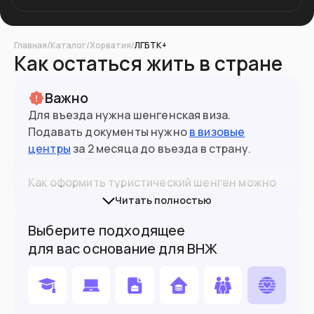
Главная
/
Каталог
/
Хорватия
/
ЛГБТК+
Как остаться жить в стране
Важно
Для въезда нужна шенгенская виза.
Подавать документы нужно
в визовые
центры
за 2 месяца до въезда в страну.
Как оформить туристический шенген можно
прочитать
в нашем материале на сайте
.
Читать полностью
Выберите подходящее
При въезде в страны ЕС желательно иметь
для вас основание для ВНЖ
биометрический (10-летний) паспорт.
Граждане РФ могут въехать по 5-летнему, но
каждая ситуация будет оцениваться
3.8
млн
Население
индивидуально представителем