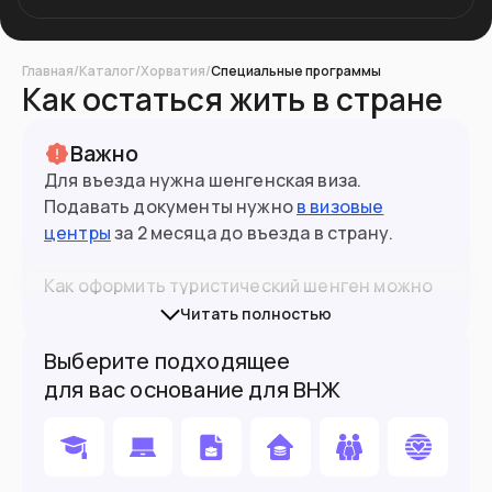
Главная
/
Каталог
/
Хорватия
/
Специальные программы
Как остаться жить в стране
Важно
Для въезда нужна шенгенская виза.
Подавать документы нужно
в визовые
центры
за 2 месяца до въезда в страну.
Как оформить туристический шенген можно
прочитать
в нашем материале на сайте
.
Читать полностью
Выберите подходящее
При въезде в страны ЕС желательно иметь
для вас основание для ВНЖ
биометрический (10-летний) паспорт.
Граждане РФ могут въехать по 5-летнему, но
каждая ситуация будет оцениваться
3.8
млн
Население
индивидуально представителем