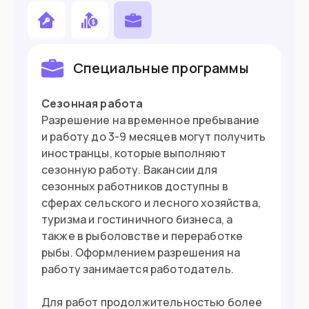
погранслужбы конкретной страны ЕС.
Подойдет вам если
Вы работаете удаленно
Специальные программы
Хотите поступить в вуз
Сезонная работа
Разрешение на временное пребывание
У вас есть хорватское происхождение
и работу до 3-9 месяцев могут получить
Готовы вложить в бизнес €26,545
иностранцы, которые выполняют
сезонную работу. Вакансии для
сезонных работников доступны в
Въезд в страну
сферах сельского и лесного хозяйства,
туризма и гостиничного бизнеса, а
Загранпаспорт
Документ
также в рыболовстве и переработке
рыбы. Оформлением разрешения на
Нужна виза
Виза
работу занимается работодатель.
Для работ продолжительностью более