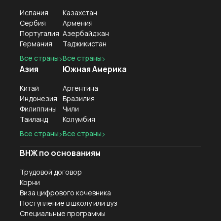
Испания
Казахстан
Сербия
Армения
Португалия
Азербайджан
Германия
Таджикистан
Все страны
Все страны
Азия
Южная Америка
Китай
Аргентина
Индонезия
Бразилия
Филиппины
Чили
Таиланд
Колумбия
Все страны
Все страны
ВНЖ по основаниям
Трудовой договор
Корни
Виза цифрового кочевника
Поступление в школу или вуз
Специальные программы