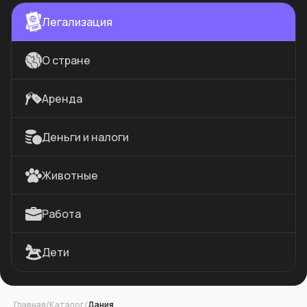
Легализация
О стране
Аренда
Деньги и налоги
Животные
Работа
Дети
Главная
/
Каталог
/
Дания