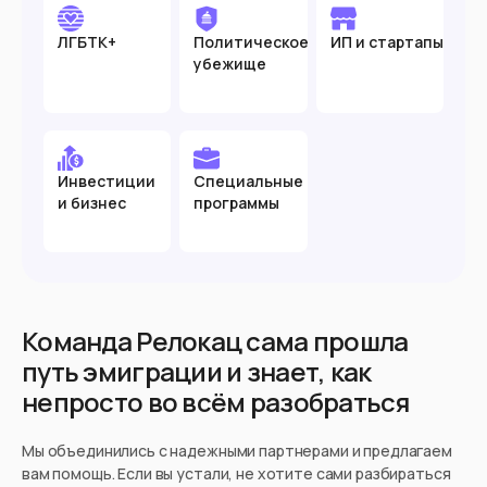
Хотите стать волонтером
ЛГБТК+
Политическое
ИП и стартапы
Готовы работать помощником по
убежище
хозяйству
Готовы открыть свой бизнес
Инвестиции
Специальные
и бизнес
программы
Въезд в страну
Загранпаспорт
Документ
Нужна виза
Виза
Команда Релокац сама прошла
путь эмиграции и знает, как
непросто во всём разобраться
Мы объединились с надежными партнерами и предлагаем
вам помощь. Если вы устали, не хотите сами разбираться