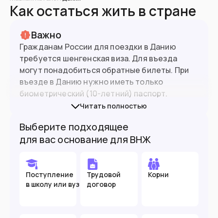
Как остаться жить в стране
Важно
Гражданам России для поездки в Данию
требуется шенгенская виза. Для въезда
могут понадобиться обратные билеты. При
въезде в Данию нужно иметь только
биометрический (10-летний) паспорт.
Читать полностью
Визы в Данию в России получить нельзя. Для
5.9
млн
Население
Выберите подходящее
получения виз и ВНЖ можно обращаться в
для вас основание для ВНЖ
визовые центры других стран
.
Подойдет вам если
Поступление
Трудовой
Корни
Вы квалифицированный специалист
в школу или вуз
договор
Планируете поступить в вуз