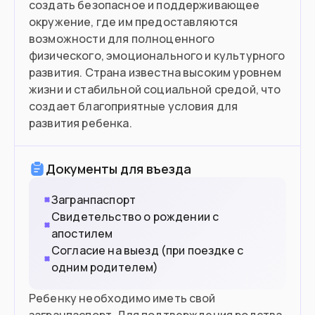
создать безопасное и поддерживающее
Готовы работать помощником по
окружение, где им предоставляются
хозяйству
возможности для полноценного
физического, эмоционального и культурного
Готовы открыть свой бизнес
развития. Страна известна высоким уровнем
жизни и стабильной социальной средой, что
создает благоприятные условия для
Въезд в страну
развития ребенка.
Загранпаспорт
Документ
Документы для въезда
Нужна виза
Виза
Загранпаспорт
Свидетельство о рождении с
апостилем
Согласие на выезд (при поездке с
одним родителем)
Ребенку необходимо иметь свой