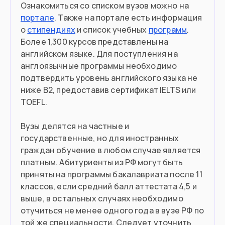
Ознакомиться со списком вузов можно на
портале
. Также на портале есть информация
о
стипендиях
и список учебных
программ
.
Более 1,300 курсов представлены на
английском языке. Для поступления на
англоязычные программы необходимо
подтвердить уровень английского языка не
ниже B2, предоставив сертификат IELTS или
TOEFL.
Вузы делятся на частные и
государственные, но для иностранных
граждан обучение в любом случае является
платным. Абитуриенты из РФ могут быть
приняты на программы бакалавриата после 11
классов, если средний балл аттестата 4,5 и
выше, в остальных случаях необходимо
отучиться не менее одного года в вузе РФ по
той же специальности. Следует уточнить