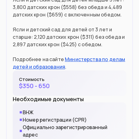
3,800 датских крон ($558) без обеда и 4,489
датских крон ($659) с включенным обедом.
Ясли и детский сад для детей от 3 лет и
старше: 2,120 датских крон ($311) без обеда и
2,897 датских крон ($425) с обедом.
Подробнее на сайте
Министерства по делам
детей и образования
.
Стоимость
$
350 - 650
Необходимые документы
ВНЖ
Номер регистрации (CPR)
Официально зарегистрированный
адрес