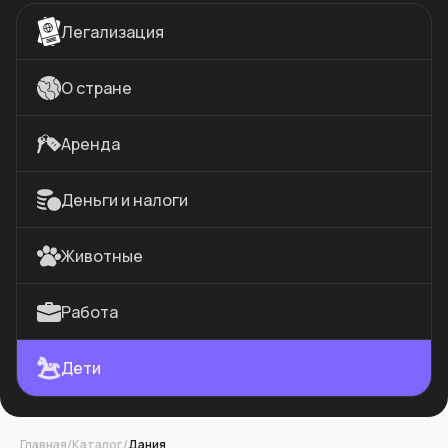
Легализация
О стране
Аренда
Деньги и налоги
Животные
Работа
Дети
Главная
/
Каталог
/
Дания