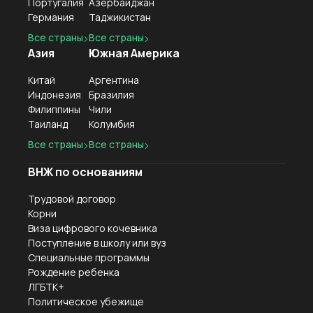
Португалия
Азербайджан
Германия
Таджикистан
Все страны
Все страны
Азия
Южная Америка
Китай
Аргентина
Индонезия
Бразилия
Филиппины
Чили
Таиланд
Колумбия
Все страны
Все страны
ВНЖ по основаниям
Трудовой договор
Корни
Виза цифрового кочевника
Поступление в школу или вуз
Специальные программы
Рождение ребенка
ЛГБТК+
Политическое убежище