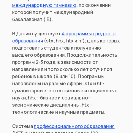
международную гимназию
, по окончании
которой получит международный
бакалавриат (IB).
В Дании существует
4 программы среднего
образования
(stx, hhx, htx и hf), цель которых
подготовить студентов к получению
высшего образования. Продолжительность
программ 2-3 года, в зависимости от
направления и того сколько лет отучился
ребенок в школе (9 или 10). Программы
направлены на разные сферы: stx и hf -
гуманитарные, естественные и социальные
науки, hhx - бизнес и социально-
экономические дисциплины, htx -
технологические и научные предметы.
Система
профессионального образования