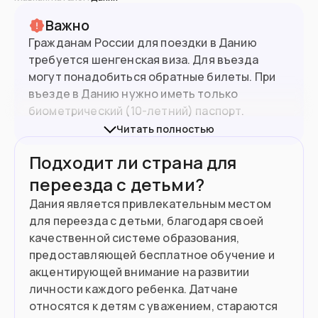
Важно
Гражданам России для поездки в Данию
требуется шенгенская виза. Для въезда
могут понадобиться обратные билеты. При
въезде в Данию нужно иметь только
биометрический (10-летний) паспорт.
Читать полностью
Визы в Данию в России получить нельзя. Для
5.9
млн
Население
Подходит ли страна для
получения виз и ВНЖ можно обращаться в
визовые центры других стран
.
переезда с детьми?
Дания является привлекательным местом
Подойдет вам если
для переезда с детьми, благодаря своей
Вы квалифицированный специалист
качественной системе образования,
предоставляющей бесплатное обучение и
Планируете поступить в вуз
акцентирующей внимание на развитии
личности каждого ребенка. Датчане
Хотите стать волонтером
относятся к детям с уважением, стараются