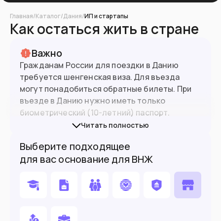
Главная
/
Каталог
/
Дания
/
ИП и стартапы
Как остаться жить в стране
Важно
Гражданам России для поездки в Данию
требуется шенгенская виза. Для въезда
могут понадобиться обратные билеты. При
въезде в Данию нужно иметь только
биометрический (10-летний) паспорт.
Читать полностью
Визы в Данию в России получить нельзя. Для
5.9
млн
Население
Выберите подходящее
получения виз и ВНЖ можно обращаться в
для вас основание для ВНЖ
визовые центры других стран
.
Подойдет вам если
Вы квалифицированный специалист
Планируете поступить в вуз