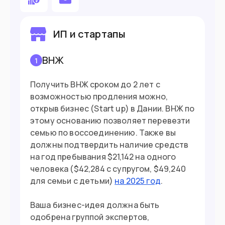
Хотите стать волонтером
ИП и стартапы
Готовы работать помощником по
хозяйству
ВНЖ
1
Готовы открыть свой бизнес
Получить ВНЖ сроком до 2 лет с
возможностью продления можно,
открыв бизнес (Start up) в Дании. ВНЖ по
Въезд в страну
этому основанию позволяет перевезти
семью по воссоединению. Также вы
Загранпаспорт
Документ
должны подтвердить наличие средств
на год пребывания $21,142 на одного
Нужна виза
Виза
человека ($42,284 с супругом, $49,240
для семьи с детьми)
на 2025 год
.
Ваша бизнес-идея должна быть
одобрена группой экспертов,