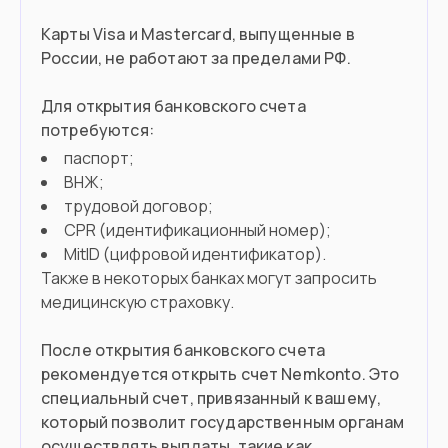
Готовы работать помощником по
Карты Visa и Mastercard, выпущенные в
хозяйству
России, не работают за пределами РФ.
Готовы открыть свой бизнес
Для открытия банковского счета
потребуются:
Въезд в страну
паспорт;
ВНЖ;
Загранпаспорт
Документ
трудовой договор;
CPR (идентификационный номер);
Нужна виза
Виза
MitID (цифровой идентификатор).
Также в некоторых банках могут запросить
медицинскую страховку.
После открытия банковского счета
рекомендуется открыть счет Nemkonto. Это
специальный счет, привязанный к вашему,
который позволит государственным органам
осуществлять выплаты, такие как