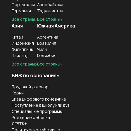
Португалия
Азербайджан
Германия
Таджикистан
Все страны
Все страны
Азия
Южная Америка
Китай
Аргентина
Индонезия
Бразилия
Филиппины
Чили
Таиланд
Колумбия
Все страны
Все страны
ВНЖ по основаниям
Трудовой договор
Корни
Виза цифрового кочевника
Поступление в школу или вуз
Специальные программы
Рождение ребенка
ЛГБТК+
Политическое убежище