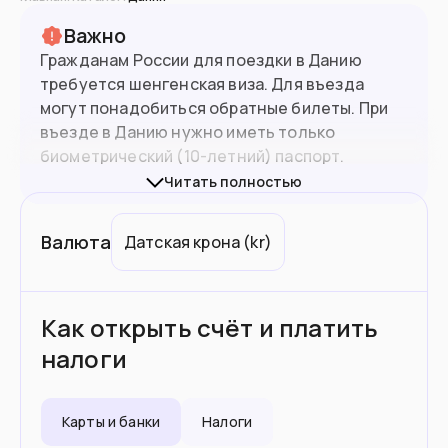
Важно
Гражданам России для поездки в Данию
требуется шенгенская виза. Для въезда
могут понадобиться обратные билеты. При
въезде в Данию нужно иметь только
биометрический (10-летний) паспорт.
Читать полностью
Визы в Данию в России получить нельзя. Для
5.9
млн
Население
получения виз и ВНЖ можно обращаться в
Валюта
Датская крона
(
kr
)
визовые центры других стран
.
Подойдет вам если
Как открыть счёт и платить
Вы квалифицированный специалист
налоги
Планируете поступить в вуз
Хотите стать волонтером
Карты и банки
Налоги