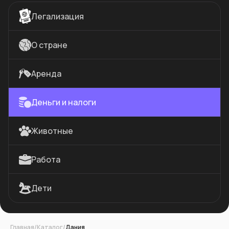
Легализация
О стране
Аренда
Деньги и налоги
Животные
Работа
Дети
Главная
/
Каталог
/
Дания