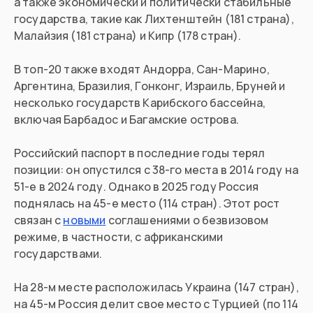
а также экономически и политически стабильные
государства, такие как Лихтенштейн (181 страна),
Малайзия (181 страна) и Кипр (178 стран).
В топ-20 также входят Андорра, Сан-Марино,
Аргентина, Бразилия, Гонконг, Израиль, Бруней и
несколько государств Карибского бассейна,
включая Барбадос и Багамские острова.
Российский паспорт в последние годы терял
позиции: он опустился с 38-го места в 2014 году на
51-е в 2024 году. Однако в 2025 году Россия
поднялась на 45-е место (114 стран). Этот рост
связан с
новыми
соглашениями о безвизовом
режиме, в частности, с африканскими
государствами.
На 28-м месте расположилась Украина (147 стран),
на 45-м Россия делит свое место с Турцией (по 114