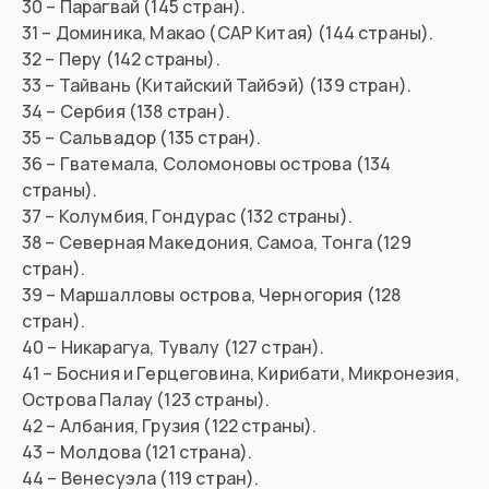
30 – Парагвай (145 стран).
31 – Доминика, Макао (САР Китая) (144 страны).
32 – Перу (142 страны).
33 – Тайвань (Китайский Тайбэй) (139 стран).
34 – Сербия (138 стран).
35 – Сальвадор (135 стран).
36 – Гватемала, Соломоновы острова (134
страны).
37 – Колумбия, Гондурас (132 страны).
38 – Северная Македония, Самоа, Тонга (129
стран).
39 – Маршалловы острова, Черногория (128
стран).
40 – Никарагуа, Тувалу (127 стран).
41 – Босния и Герцеговина, Кирибати, Микронезия,
Острова Палау (123 страны).
42 – Албания, Грузия (122 страны).
43 – Молдова (121 страна).
44 – Венесуэла (119 стран).