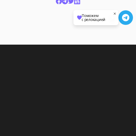
Поможем
с релокацией
Последние статьи
27 июля
Документы
Решили уехать из России, но вы призывник:
что делать?
23 июля
Истории переезда
Истории переезда от наших подписчиков