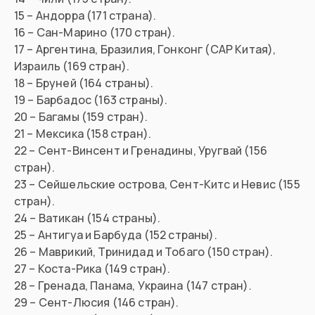
15 – Андорра (171 страна).
16 – Сан-Марино (170 стран).
17 – Аргентина, Бразилия, Гонконг (САР Китая),
Израиль (169 стран).
18 – Бруней (164 страны).
19 – Барбадос (163 страны).
20 – Багамы (159 стран).
21 – Мексика (158 стран).
22 – Сент-Винсент и Гренадины, Уругвай (156
стран).
23 – Сейшельские острова, Сент-Китс и Невис (155
стран).
24 – Ватикан (154 страны).
25 – Антигуа и Барбуда (152 страны).
26 – Маврикий, Тринидад и Тобаго (150 стран).
27 – Коста-Рика (149 стран).
28 – Гренада, Панама, Украина (147 стран).
29 – Сент-Люсия (146 стран).