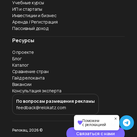
Учебные курсы
ИП и стартапы
Инвестиции и бизнес
Аренда / Регистрация
Пассивный доход
Ресурсы
О проекте
Блог
Каталог
Сравнение стран
Гайд релоканта
Вакансии
Консультация эксперта
По вопросам размещения рекламы
feedback@relokatz.com
Поможем
с релокацией
Релокац,
2026
©
Связаться с нами