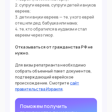
Загранпаспорт
Документ
супруги евреев, супруги детей и внуков
евреев;
90 дней без визы
Виза
дети и внуки евреев — те, у кого еврей
отец или дед, бабушка или мама;
те, кто обратился в иудаизм и стал
евреем через гиюр.
Отказываться от гражданства РФ не
нужно
.
Для визы репатрианта необходимо
собрать объемный пакет документов,
подтверждающий еврейское
происхождение. Смотрите
сайт
правительства Израиля
.
Поможем получить