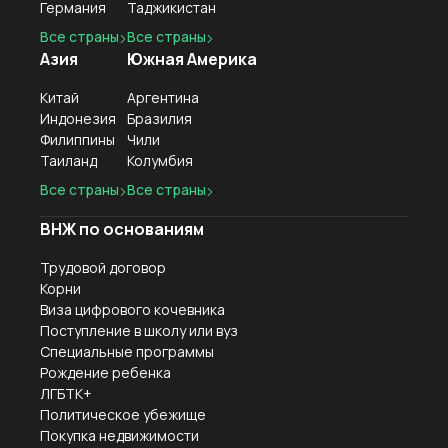
Германия
Таджикистан
Все страны
Все страны
Азия
Южная Америка
Китай
Аргентина
Индонезия
Бразилия
Филиппины
Чили
Таиланд
Колумбия
Все страны
Все страны
ВНЖ по основаниям
Трудовой договор
Корни
Виза цифрового кочевника
Поступление в школу или вуз
Специальные программы
Рождение ребенка
ЛГБТК+
Политическое убежище
Покупка недвижимости