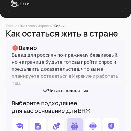
Дети
Главная
/
Каталог
/
Израиль
/
Корни
Как остаться жить в стране
Важно
Въезд для россиян по-прежнему безвизовый,
но на границе будьте готовы пройти опрос и
предъявить доказательства, что вы не
планируете оставаться в Израиле и работать
там.
Читать полностью
Также нельзя ехать к партнёру без
Выберите подходящее
специальной визы от МВД.
для вас основание для ВНЖ
В Израиле действует система
электронного
разрешения на въезд ETA
для
России
.