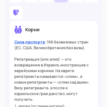
Рассмотрение заявки займёт до 72 часов.
Разрешение выдаётся на 2 года, находиться
в Израиле можно не более 90 дней из 180.
Оформить электронное разрешение для
въезда в Израиль (ETA-IL) можно
онлайн
.
Корни
Сбор 25 шекелей, а также сервисный сбор
9.7
млн
Население
VFS $5 можно оплатить в рублях российской
картой на сайте.
Сила паспорта
: 166 безвизовых стран
(ЕС, США, Великобритания без визы).
Подойдет вам если
Репатриация (или алия) — это
Имеете еврейские корни
возвращение в Израиль иностранцев с
еврейскими корнями. На иврите
Хотите поступить в вуз
репатрианты называются «олим», а
Вы нашли работу в Израиле
новые репатрианты — «олим хадашим».
Визу репатрианта, а после и
израильское гражданство, могут
Въезд в страну
получить:
евреи (по линии матери);