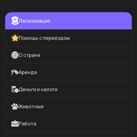
Легализация
Помощь с переездом
О стране
Аренда
Деньги и налоги
Животные
Работа