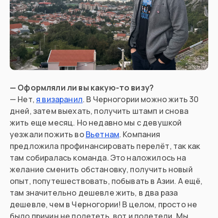
— Оформляли ли вы какую-то визу?
— Нет,
я визаранил
. В Черногории можно жить 30
дней, затем выехать, получить штамп и снова
жить еще месяц. Но недавно мы с девушкой
уезжали пожить во
Вьетнам
. Компания
предложила профинансировать перелёт, так как
там собиралась команда. Это наложилось на
желание сменить обстановку, получить новый
опыт, попутешествовать, побывать в Азии. А ещё,
там значительно дешевле жить, в два раза
дешевле, чем в Черногории! В целом, просто не
было причин не полететь, вот и полетели. Мы