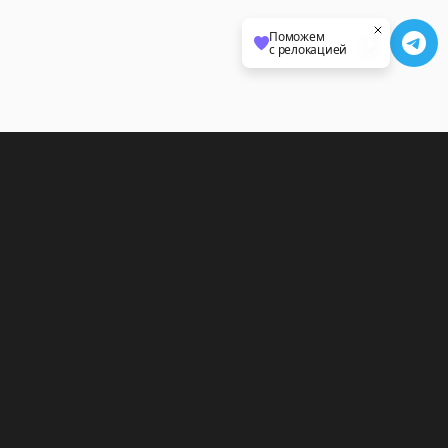
Поможем
с релокацией
Последние статьи
27 июля
Документы
Решили уехать из России, но вы призывник:
что делать?
23 июля
Истории переезда
Истории переезда от наших подписчиков