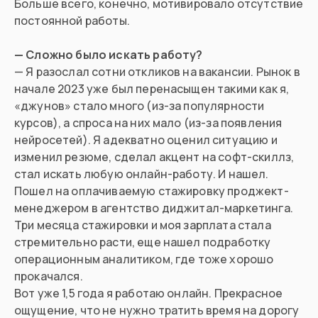
Больше всего, конечно, мотивировало отсутствие
постоянной работы.
— Сложно было искать работу?
— Я разослал сотни откликов на вакансии. Рынок в
начале 2023 уже был перенасыщен такими как я,
«джунов» стало много (из-за популярности
курсов), а спроса на них мало (из-за появления
нейросетей). Я адекватно оценил ситуацию и
изменил резюме, сделал акцент на софт-скиллз,
стал искать любую онлайн-работу. И нашел.
Пошел на оплачиваемую стажировку проджект-
менеджером в агентство диджитал-маркетинга.
Три месяца стажировки и моя зарплата стала
стремительно расти, еще нашел подработку
операционным аналитиком, где тоже хорошо
прокачался.
Вот уже 1,5 года я работаю онлайн. Прекрасное
ощущение, что не нужно тратить время на дорогу