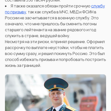
составила 350 тысяч рублей.
Я также оказался обязан пройти срочную
службу
по призыву
, так как служба в МЧС, МВД и ФСИН в
России не засчитывается в военную службу. Это
означало, что мне пришлось бы сменить погоны
старшего лейтенанта на звание рядового и год
служить в стране, ведущей войну.
Несмотря на эти риски, я принял решение. Оформил
рассрочку по выплате неустойки, чтобы не платить
всю сумму сразу, и решил покинуть Россию. Это был
способ избежать призыва и попробовать построить
жизнь за границей.