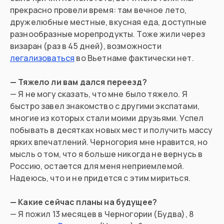
прекрасно провели время: там вечное лето,
дружелюбные местные, вкусная еда, доступные
разнообразные морепродукты. Тоже жили через
визаран (раз в 45 дней), возможности
легализоваться
во Вьетнаме фактически нет.
— Тяжело ли вам дался переезд?
— Я не могу сказать, что мне было тяжело. Я
быстро завел знакомство с другими экспатами,
многие из которых стали моими друзьями. Успел
побывать в десятках новых мест и получить массу
ярких впечатлений. Черногория мне нравится, но
мысль о том, что я больше никогда не вернусь в
Россию, остается для меня неприемлемой.
Надеюсь, что и не придется с этим мириться.
— Какие сейчас планы на будущее?
— Я пожил 13 месяцев в Черногории (Будва), 8