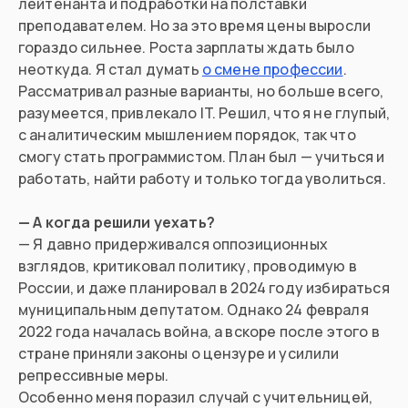
лейтенанта и подработки на полставки
преподавателем. Но за это время цены выросли
гораздо сильнее. Роста зарплаты ждать было
неоткуда. Я стал думать
о смене профессии
.
Рассматривал разные варианты, но больше всего,
разумеется, привлекало IT. Решил, что я не глупый,
с аналитическим мышлением порядок, так что
смогу стать программистом. План был — учиться и
работать, найти работу и только тогда уволиться.
— А когда решили уехать?
— Я давно придерживался оппозиционных
взглядов, критиковал политику, проводимую в
России, и даже планировал в 2024 году избираться
муниципальным депутатом. Однако 24 февраля
2022 года началась война, а вскоре после этого в
стране приняли законы о цензуре и усилили
репрессивные меры.
Особенно меня поразил случай с учительницей,