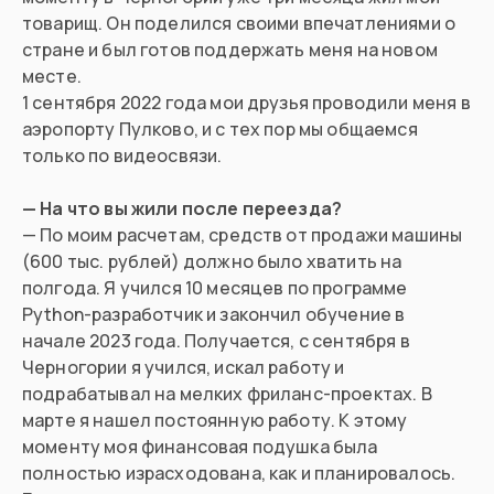
товарищ. Он поделился своими впечатлениями о
стране и был готов поддержать меня на новом
месте.
1 сентября 2022 года мои друзья проводили меня в
аэропорту Пулково, и с тех пор мы общаемся
только по видеосвязи.
— На что вы жили после переезда?
— По моим расчетам, средств от продажи машины
(600 тыс. рублей) должно было хватить на
полгода. Я учился 10 месяцев по программе
Python-разработчик и закончил обучение в
начале 2023 года. Получается, с сентября в
Черногории я учился, искал работу и
подрабатывал на мелких фриланс-проектах. В
марте я нашел постоянную работу. К этому
моменту моя финансовая подушка была
полностью израсходована, как и планировалось.