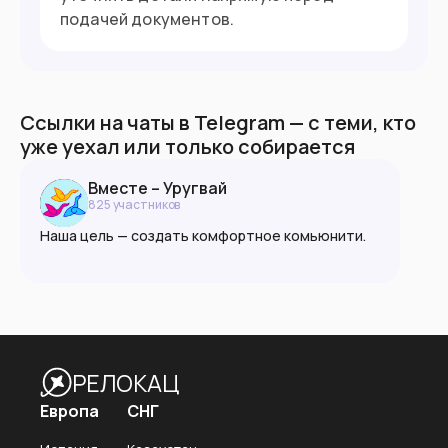
подачей документов.
Ссылки на чаты в Telegram — с теми, кто
уже уехал или только собирается
Вместе – Уругвай
825
участник
ов
Наша цель — создать комфортное комьюнити.
Ксенофобия запрещена в любой форме.
Пожалуйста, руководствуйтесь принципами
взаимоуважния, доброжелательности и
разумности.
РЕЛОКАЦ
🌐 vmeste.info
Европа
СНГ