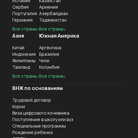
Испания
Казахстан
Сербия
Армения
Португалия
Азербайджан
Германия
Таджикистан
Все страны
Все страны
Азия
Южная Америка
Китай
Аргентина
Индонезия
Бразилия
Филиппины
Чили
Таиланд
Колумбия
Все страны
Все страны
ВНЖ по основаниям
Трудовой договор
Корни
Виза цифрового кочевника
Поступление в школу или вуз
Специальные программы
Рождение ребенка