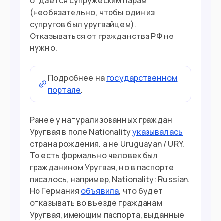
отдается супружеским парам
(необязательно, чтобы один из
супругов был уругвайцем).
Отказываться от гражданства РФ не
нужно.
Подробнее на
государственном
портале
.
Ранее у натурализованных граждан
Уругвая в поле Nationality
указывалась
страна рождения, а не Uruguayan / URY.
То есть формально человек был
гражданином Уругвая, но в паспорте
писалось, например, Nationality: Russian.
Но Германия
объявила
, что будет
отказывать во въезде гражданам
Уругвая, имеющим паспорта, выданные