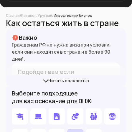
Главная
/
Каталог
/
Уругвай
/
Инвестиции и бизнес
Как остаться жить в стране
Важно
Гражданам РФ не нужна виза при условии,
3.43
млн
Население
если они находятся в стране не более 90
дней.
Подойдет вам если
Читать полностью
Вы работаете удаленно
Выберите подходящее
Вы ждете ребенка и готовы рожать его
для вас основание для ВНЖ
здесь
У вас есть пассивный доход от $1,200
Вы готовы открыть тут бизнес