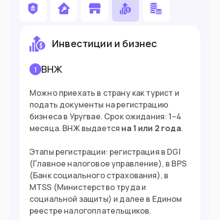
Хотите быстро получить паспорт
второй страны
Инвестиции и бизнес
Въезд в страну
ВНЖ
1
Загранпаспорт
Документ
Можно приехать в страну как турист и
90 дней без визы
Виза
подать документы на регистрацию
бизнеса в Уругвае. Срок ожидания: 1–4
месяца. ВНЖ выдается
на 1 или 2 года
.
Этапы регистрации: регистрация в DGI
(Главное налоговое управление), в BPS
(Банк социального страхования), в
MTSS (Министерство труда и
социальной защиты) и далее в Едином
реестре налогоплательщиков.