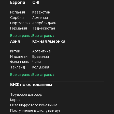
Европа
СНГ
Испания
Казахстан
Сербия
Армения
Португалия
Азербайджан
Германия
Таджикистан
Все страны
Все страны
Азия
Южная Америка
Китай
Аргентина
Индонезия
Бразилия
Филиппины
Чили
Таиланд
Колумбия
Все страны
Все страны
ВНЖ по основаниям
Трудовой договор
Корни
Виза цифрового кочевника
Поступление в школу или вуз