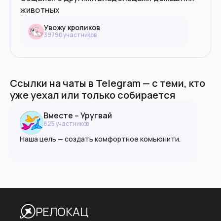
животных
Увожу кроликов
39790
участник
ов
Ссылки на чаты в Telegram — с теми, кто
уже уехал или только собирается
Вместе – Уругвай
825
участник
ов
Наша цель — создать комфортное комьюнити.
Ксенофобия запрещена в любой форме.
Пожалуйста, руководствуйтесь принципами
взаимоуважния, доброжелательности и
разумности.
РЕЛОКАЦ
🌐 vmeste.info