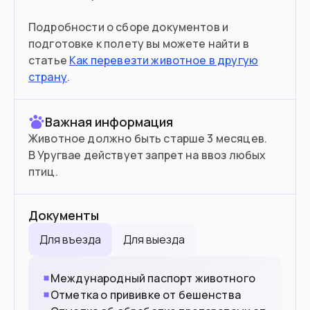
второй страны
Подробности о сборе документов и
подготовке к полету вы можете найти в
статье
Как перевезти животное в другую
Въезд в страну
страну
.
Загранпаспорт
Документ
Важная информация
90 дней без визы
Виза
Животное должно быть старше 3 месяцев.
В Уругвае действует запрет на ввоз любых
птиц.
Документы
Для въезда
Для выезда
Международный паспорт животного
Отметка о прививке от бешенства