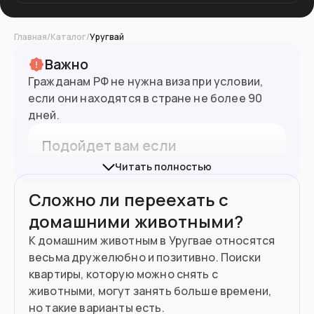
Главная
/
Каталог
/
Уругвай
Важно
Гражданам РФ не нужна виза при условии,
3.43
млн
Население
если они находятся в стране не более 90
дней.
Подойдет вам если
Читать полностью
Вы работаете удаленно
Сложно ли переехать с
Вы ждете ребенка и готовы рожать его
домашними животными?
здесь
К домашним животным в Уругвае относятся
У вас есть пассивный доход от $1,200
весьма дружелюбно и позитивно. Поиски
квартиры, которую можно снять с
Вы готовы открыть тут бизнес
животными, могут занять больше времени,
но такие варианты есть.
Хотите быстро получить паспорт