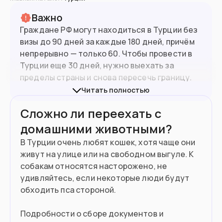
Важно
Граждане РФ могут находиться в Турции без
визы до 90 дней за каждые 180 дней, причём
непрерывно — только 60. Чтобы провести в
Турции еще 30 дней, нужно выехать за
пределы страны и снова пересечь границу.
85.6
млн
Население
После 90 дней пребывания в Турции
Читать полностью
необходимо выехать из страны на полгода.
Сложно ли переехать с
Подойдет вам если
домашними животными?
Ищете легализацию по аренде
В Турции очень любят кошек, хотя чаще они
живут на улице или на свободном выгуле. К
Хотите сезонно работать аниматором
собакам относятся насторожено, не
удивляйтесь, если некоторые люди будут
Хотите поступить в вуз
обходить пса стороной.
Готовы открыть бизнес
Подробности о сборе документов и