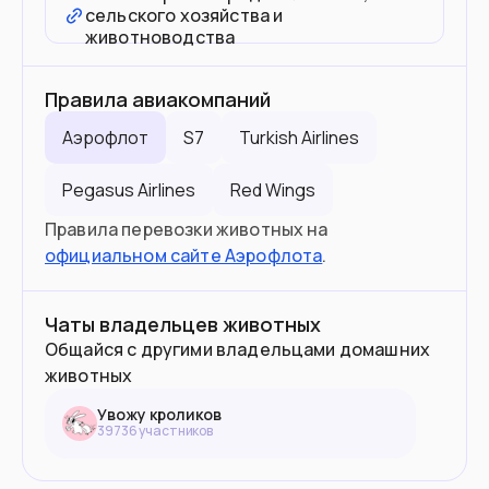
сельского хозяйства и
животноводства
Правила авиакомпаний
Аэрофлот
S7
Turkish Airlines
Pegasus Airlines
Red Wings
Правила перевозки животных на
официальном сайте Аэрофлота
.
Чаты владельцев животных
Общайся с другими владельцами домашних
животных
Увожу кроликов
39736
участник
ов