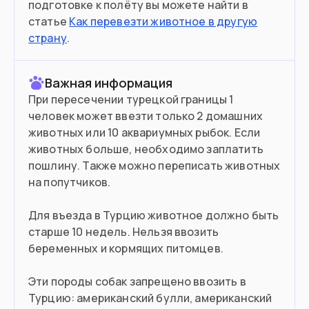
подготовке к полёту вы можете найти в
Можете купить недвижимость от
статье
Как перевезти животное в другую
$200,000
страну
.
Въезд в страну
Важная информация
При пересечении турецкой границы 1
Загранпаспорт
Документ
человек может ввезти только 2 домашних
животных или 10 аквариумных рыбок. Если
60 дней без визы
Виза
животных больше, необходимо заплатить
пошлину. Также можно переписать животных
на попутчиков.
Для въезда в Турцию животное должно быть
старше 10 недель. Нельзя ввозить
беременных и кормящих питомцев.
Эти породы собак запрещено ввозить в
Турцию: американский булли, американский