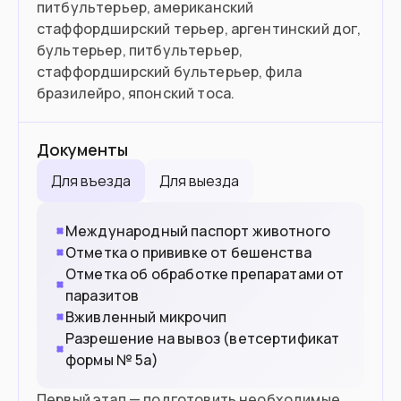
питбультерьер, американский
стаффордширский терьер, аргентинский дог,
бультерьер, питбультерьер,
стаффордширский бультерьер, фила
бразилейро, японский тоса.
Документы
Для въезда
Для выезда
Международный паспорт животного
Отметка о прививке от бешенства
Отметка об обработке препаратами от
паразитов
Вживленный микрочип
Разрешение на вывоз (ветсертификат
формы № 5а)
Первый этап — подготовить необходимые