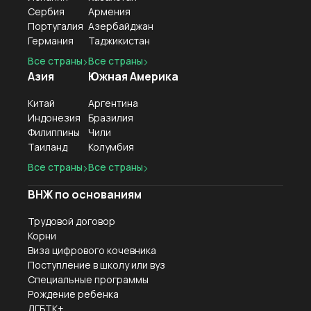
Сербия
Армения
Португалия
Азербайджан
Германия
Таджикистан
Все страны
Все страны
Азия
Южная Америка
Китай
Аргентина
Индонезия
Бразилия
Филиппины
Чили
Таиланд
Колумбия
Все страны
Все страны
ВНЖ по основаниям
Трудовой договор
Корни
Виза цифрового кочевника
Поступление в школу или вуз
Специальные программы
Рождение ребенка
ЛГБТК+