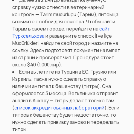
Далее за 2 дня до выезда полученную
справку нужно отнести в ветеринарный
контроль — Tarim mudurlugu (Тарым), питомца
возьмите с собой для осмотра. Чтобы найти
Тарым в своем городе, перейдите на
сайт
Турксельхоза
и разверните список İl ve İlçe
Müdürlükleri, найдите свой город и нажмите на
ссылку. Здесь подготовят документы на вылет
из страны и проверят чип. Процедура стоит
около $40 (1,000 лир).
Если вы летите из Турции в ЕС, Грузию или
Израиль, также нужно сделать справку о
наличии антител к бешенству (титры). Она
оформляется 3 месяца. Ветклиника отправит
анализ в Анкару — титры делают только там
(
список аккредитованных лабораторий
). Если
титров к бешенству будет недостаточно, то
нужно сделать прививку заново и переделать
титры.