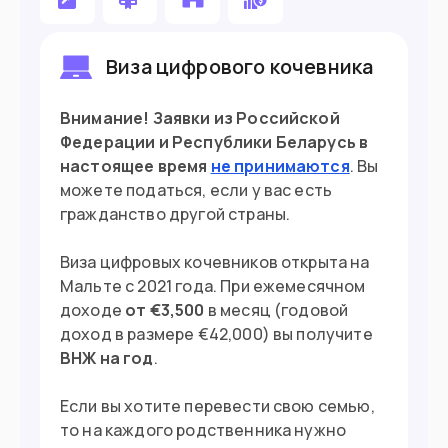
курсах
Можете открыть тут бизнес
Виза цифрового кочевника
Готовы купить недвижимость от
Внимание! Заявки из Российской
€220,000
Федерации и Республики Беларусь в
настоящее время
не принимаются
. Вы
можете податься, если у вас есть
Въезд в страну
гражданство другой страны.
Загранпаспорт
Документ
Виза цифровых кочевников открыта на
Нужна виза
Виза
Мальте с 2021 года. При ежемесячном
доходе
от €3,500
в месяц (годовой
доход в размере €42,000) вы получите
ВНЖ на год
.
Если вы хотите перевести свою семью,
то на каждого родственника нужно