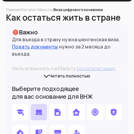
Главная
/
Каталог
/
Мальта
/
Виза цифрового кочевника
Как остаться жить в стране
Важно
Для въезда в страну нужна шенгенская виза.
Подать документы
нужно за 2 месяца до
въезда.
518
тыс
Население
Нельзя въехать на Мальту
по пятилетнему
паспорту
.
Читать полностью
Подойдет вам если
Выберите подходящее
для вас основание для ВНЖ
Хотите ВНЖ по аренде и готовы
платить налоги в стране
У вас есть пассивный доход
Хотите учить английский язык на