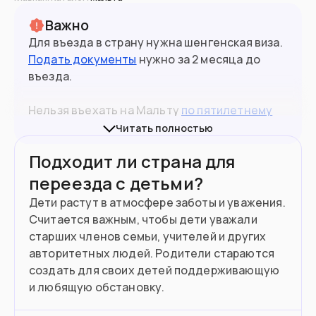
Важно
Для въезда в страну нужна шенгенская виза.
Подать документы
нужно за 2 месяца до
въезда.
518
тыс
Население
Нельзя въехать на Мальту
по пятилетнему
паспорту
.
Читать полностью
Подойдет вам если
Подходит ли страна для
переезда с детьми?
Хотите ВНЖ по аренде и готовы
платить налоги в стране
Дети растут в атмосфере заботы и уважения.
Считается важным, чтобы дети уважали
У вас есть пассивный доход
старших членов семьи, учителей и других
авторитетных людей. Родители стараются
Хотите учить английский язык на
создать для своих детей поддерживающую
курсах
и любящую обстановку.
Можете открыть тут бизнес