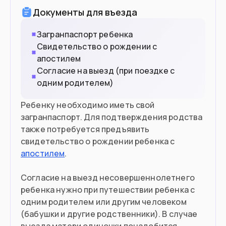
Документы для въезда
Готовы купить недвижимость от
€220,000
Загранпаспорт ребенка
Свидетельство о рождении с
апостилем
Въезд в страну
Согласие на выезд (при поездке с
одним родителем)
Загранпаспорт
Документ
Ребенку необходимо иметь свой
Нужна виза
Виза
загранпаспорт. Для подтверждения родства
также потребуется предъявить
свидетельство о рождении ребенка с
апостилем
.
Согласие на выезд несовершеннолетнего
ребенка нужно при путешествии ребенка с
одним родителем или другим человеком
(бабушки и другие родственники). В случае