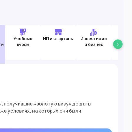
Учебные
ИП и стартапы
Инвестиции
Пасси
ти
курсы
и бизнес
дох
ы, получившие «золотую визу» до даты
 же условиях, на которых они были