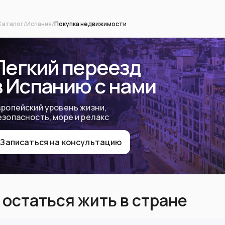
Каталог
/
Испания
/
Покупка недвижимости
Легкий переезд
в Испанию с нами
вропейский уровень жизни,
езопасность, море и релакс
Записаться на консультацию
 остаться жить в стране