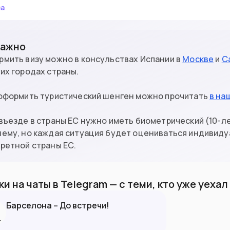
за
Важно
мить визу можно в консульствах Испании в
Москве
и
С
их городах страны.
 оформить туристический шенген можно прочитать
в на
въезде в страны ЕС нужно иметь биометрический (10-ле
нему, но каждая ситуация будет оцениваться индивид
ретной страны ЕС.
и на чаты в Telegram — с теми, кто уже уеха
Барселона – До встречи!