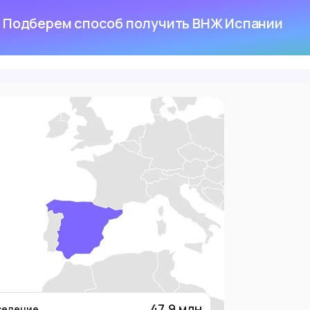
Подберем способ получить ВНЖ Испании
47.9
млн
селение