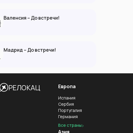
Валенсия – До встречи!
Мадрид – До встречи!
РЕЛОКАЦ
Европа
Испания
Сербия
Португалия
Германия
Все страны
Азия