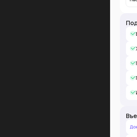
Под
Въе
До