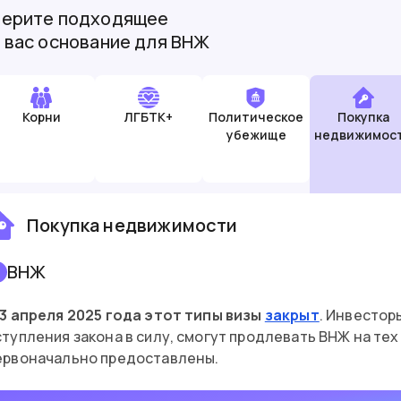
ерите подходящее
 вас основание для ВНЖ
Корни
ЛГБТК+
Политическое
Покупка
убежище
недвижимос
Покупка недвижимости
ВНЖ
3 апреля 2025 года этот типы визы
закрыт
. Инвестор
ступления закона в силу, смогут продлевать ВНЖ на тех
ервоначально предоставлены.