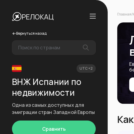
Главная
/
РЕЛОКАЦ
Вернуться назад
Е
UTC +2
б
ВНЖ Испании по
недвижимости
Одна из самых доступных для
эмиграции стран Западной Европы
Как
Сравнить