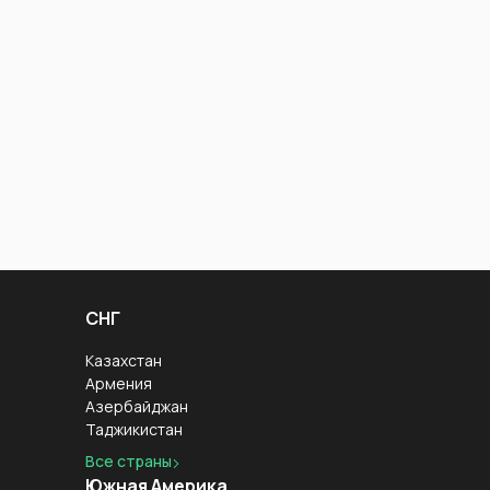
СНГ
Казахстан
Армения
Азербайджан
Таджикистан
Все страны
Южная Америка