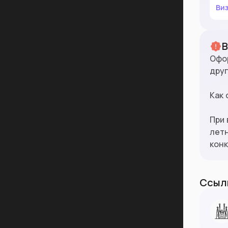
Ви
Офор
друг
Как
При 
лет
конк
Ссылк