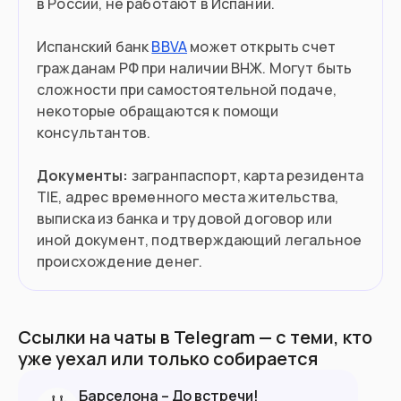
в России, не работают в Испании.
Планируете поступить в вуз
Испанский банк
BBVA
может открыть счет
гражданам РФ при наличии ВНЖ. Могут быть
Готовы открыть свой бизнес
сложности при самостоятельной подаче,
некоторые обращаются к помощи
Или готовы жить нелегально 2 года
консультантов.
Въезд в страну
Документы:
загранпаспорт, карта резидента
TIE, адрес временного места жительства,
Загранпаспорт
Документ
выписка из банка и трудовой договор или
иной документ, подтверждающий легальное
Шенгенская виза
Виза
происхождение денег.
Ссылки на чаты в Telegram — с теми, кто
уже уехал или только собирается
Барселона – До встречи!