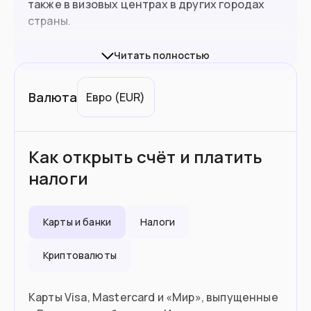
также в визовых центрах в других городах
страны.
Как оформить туристический шенген можно
Читать полностью
прочитать
в нашем материале на сайте
.
Валюта
Евро
(
EUR
)
При въезде в страны ЕС нужно иметь
биометрический (10-летний) паспорт.
Граждане РФ смогут въехать по 5-летнему,
Как открыть счёт и платить
но каждая ситуация будет оцениваться
47.9
млн
Население
индивидуально представителем
налоги
погранслужбы конкретной страны ЕС.
Подойдет вам если
Карты и банки
Налоги
Вы работаете удаленно с доходом от
Криптовалюты
€2,800 в месяц
Хотите изучать испанский на языковых
Карты Visa, Mastercard и «Мир», выпущенные
курсах