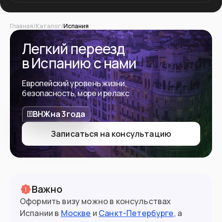
Главная
/
Каталог
/
Испания
Легкий переезд
в Испанию с нами
Европейский уровень жизни,
безопасность, море и релакс
ВНЖ на 3 года
Записаться на консультацию
Важно
Оформить визу можно в консульствах
Испании в
Москве
и
Санкт-Петербурге
, а