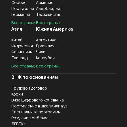
Сербия
Армения
Португалия
Азербайджан
Германия
Таджикистан
Все страны
Все страны
Азия
Южная Америка
Китай
Аргентина
Индонезия
Бразилия
Филиппины
Чили
Таиланд
Колумбия
Все страны
Все страны
ВНЖ по основаниям
Трудовой договор
Корни
Виза цифрового кочевника
Поступление в школу или вуз
Специальные программы
Рождение ребенка
ЛГБТК+