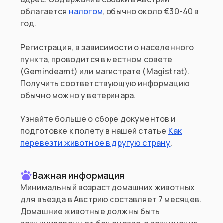
облагается
налогом
, обычно около €30-40 в
Въезд в страну
год.
Загранпаспорт
Документ
Регистрация, в зависимости о населенного
Нужна виза
Виза
пункта, проводится в местном совете
(Gemindeamt) или магистрате (Magistrat).
Получить соответствующую информацию
обычно можно у ветеринара.
Узнайте больше о сборе документов и
подготовке к полету в нашей статье
Как
перевезти животное в другую страну
.
Важная информация
Минимальный возраст домашних животных
для въезда в Австрию составляет 7 месяцев.
Домашние животные должны быть