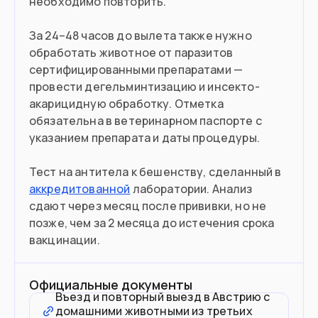
необходимо повторить.
За 24–48 часов до вылета также нужно
обработать животное от паразитов
сертифицированными препаратами —
провести дегельминтизацию и инсекто-
акарицидную обработку. Отметка
обязательна в ветеринарном паспорте с
указанием препарата и даты процедуры.
Тест на антитела к бешенству, сделанный в
аккредитованной
лаборатории. Анализ
сдают через месяц после прививки, но не
позже, чем за 2 месяца до истечения срока
вакцинации.
Официальные документы
Въезд и повторный выезд в Австрию с
домашними животными из третьих