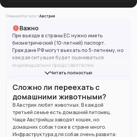
Главная
/
Каталог
/
Австрия
Важно
При въезде в страны ЕС нужно иметь
биометрический (10-летний) паспорт.
Граждане РФ могут въехать по 5-летнему, но
каждая ситуация будет оцениваться
индивидуально представителем
погранслужбы конкретной страны ЕС.
Читать полностью
Сложно ли переехать с
Для въезда в Австрию потребуется
загранпаспорт с шенгенской визой.
домашними животными?
Подойдет виза, выданная любой страной
В Австрии любят животных. В каждой
Шенгенской зоны.
третьей семье есть домашний питомец.
Чаще Австрийцы заводят кошек, но
Подробнее о получении визы на
сайте
домашних собак тоже в стране много.
посольства Австрии
в Москве. Документы
Инфраструктура для собак очень развита: