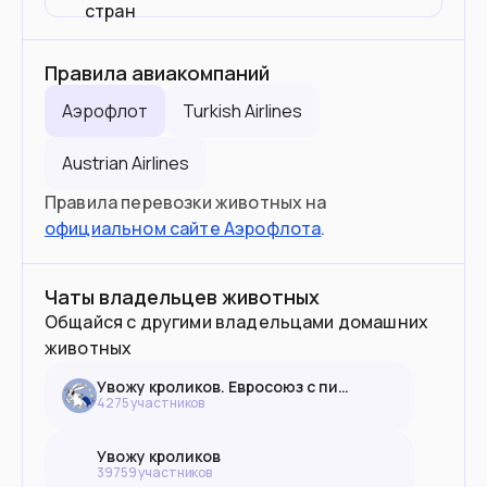
стран
Правила авиакомпаний
Аэрофлот
Turkish Airlines
Austrian Airlines
Правила перевозки животных на
официальном сайте Аэрофлота
.
Чаты владельцев животных
Общайся с другими владельцами домашних
животных
Увожу кроликов. Евросоюз с питомцем
4275
участник
ов
Увожу кроликов
39759
участник
ов