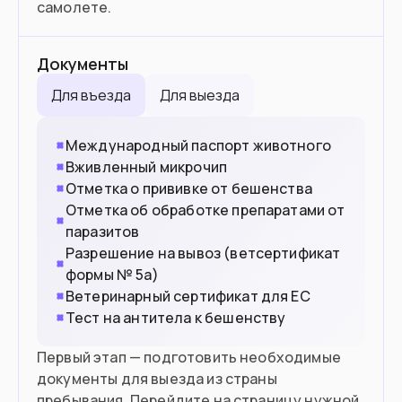
самолете.
Документы
Для въезда
Для выезда
Международный паспорт животного
Вживленный микрочип
Отметка о прививке от бешенства
Отметка об обработке препаратами от
паразитов
Разрешение на вывоз (ветсертификат
формы № 5а)
Ветеринарный сертификат для ЕС
Тест на антитела к бешенству
Первый этап — подготовить необходимые
документы для выезда из страны
пребывания. Перейдите на страницу нужной