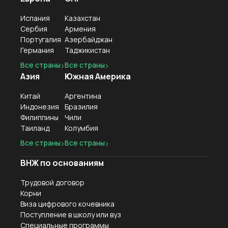
Испания
Казахстан
Сербия
Армения
Португалия
Азербайджан
Германия
Таджикистан
Все страны
Все страны
Азия
Южная Америка
Китай
Аргентина
Индонезия
Бразилия
Филиппины
Чили
Таиланд
Колумбия
Все страны
Все страны
ВНЖ по основаниям
Трудовой договор
Корни
Виза цифрового кочевника
Поступление в школу или вуз
Специальные программы