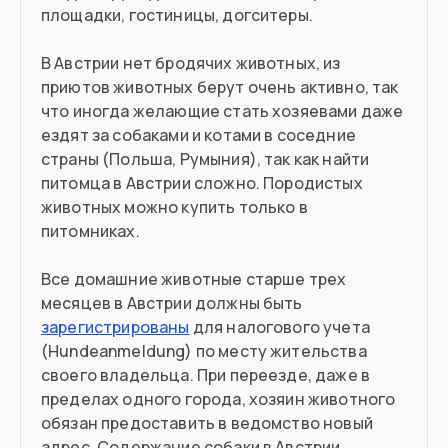
можно подать только по
предварительной
площадки, гостиницы, догситеры.
записи
.
В Австрии нет бродячих животных, из
9.1
млн
Население
Как оформить туристический шенген можно
приютов животных берут очень активно, так
прочитать
в нашем материале на сайте
.
что иногда желающие стать хозяевами даже
ездят за собаками и котами в соседние
Подойдет вам если
страны (Польша, Румыния), так как найти
Вы работаете удаленно
питомца в Австрии сложно. Породистых
животных можно купить только в
Хотите поступить в вуз
питомниках.
У вас творческая профессия
Все домашние животные старше трех
месяцев в Австрии должны быть
Вы ученый и хотите сотрудничать с
зарегистрированы
для налогового учета
местными центрами
(Hundeanmeldung) по месту жительства
своего владельца. При переезде, даже в
Вы знаете немецкий и ищете работу в
пределах одного города, хозяин животного
Европе
обязан предоставить в ведомство новый
адрес. Содержание собаки в Австрии