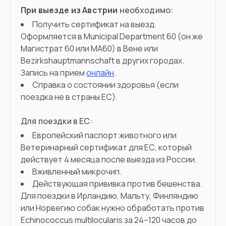
При выезде из Австрии
необходимо:
Получить сертификат на выезд.
Оформляется в Municipal Department 60 (он же
Магистрат 60 или MA60) в Вене или
Bezirkshauptmannschaft в других городах.
Запись на прием
онлайн
.
Справка о состоянии здоровья (если
поездка не в страны ЕС).
Для поездки в ЕС:
Европейский паспорт животного или
Ветеринарный сертификат для ЕС, который
действует 4 месяца после выезда из России.
Вживленный микрочип.
Действующая прививка против бешенства.
Для поездки в Ирландию, Мальту, Финляндию
или Норвегию собак нужно обработать против
Echinococcus multilocularis за 24–120 часов до