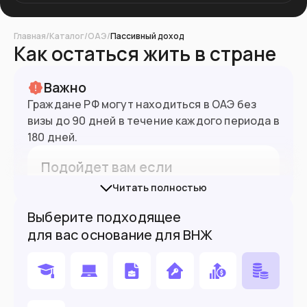
Главная
/
Каталог
/
ОАЭ
/
Пассивный доход
Как остаться жить в стране
Важно
Граждане РФ могут находиться в ОАЭ без
9.5
млн
Население
визы до 90 дней в течение каждого периода в
180 дней.
Подойдет вам если
Читать полностью
Вы работаете удаленно
Выберите подходящее
Хотите поступить в вуз
для вас основание для ВНЖ
Хотите купить недвижимость от
$205,000
Вы пенсионер с доходом $5,500 в