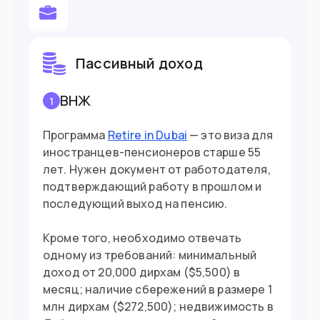
месяц
Въезд в страну
Пассивный доход
Загранпаспорт
Документ
ВНЖ
1
90 дней без визы
Виза
Программа
Retire in Dubai
— это виза для
иностранцев-пенсионеров старше 55
лет. Нужен документ от работодателя,
подтверждающий работу в прошлом и
последующий выход на пенсию.
Кроме того, необходимо отвечать
одному из требований: минимальный
доход от 20,000 дирхам ($5,500) в
месяц; наличие сбережений в размере 1
млн дирхам ($272,500); недвижимость в