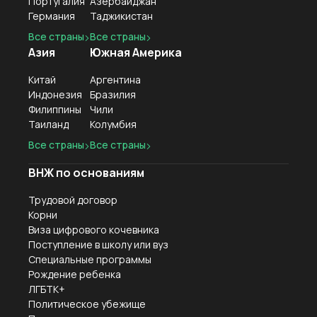
Португалия
Азербайджан
Германия
Таджикистан
Все страны
Все страны
Азия
Южная Америка
Китай
Аргентина
Индонезия
Бразилия
Филиппины
Чили
Таиланд
Колумбия
Все страны
Все страны
ВНЖ по основаниям
Трудовой договор
Корни
Виза цифрового кочевника
Поступление в школу или вуз
Специальные программы
Рождение ребенка
ЛГБТК+
Политическое убежище