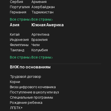
Сербия
Армения
Португалия
Азербайджан
Германия
Таджикистан
Все страны
Все страны
Азия
Южная Америка
Китай
Аргентина
Индонезия
Бразилия
Филиппины
Чили
Таиланд
Колумбия
Все страны
Все страны
ВНЖ по основаниям
Трудовой договор
Корни
Виза цифрового кочевника
Поступление в школу или вуз
Специальные программы
Рождение ребенка
ЛГБТК+