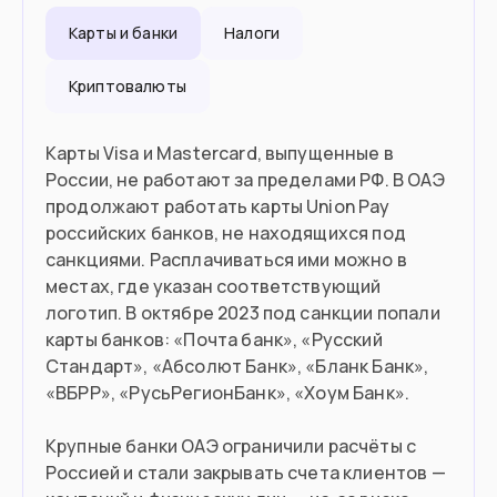
Карты и банки
Налоги
Въезд в страну
Криптовалюты
Загранпаспорт
Документ
90 дней без визы
Виза
Карты Visa и Mastercard, выпущенные в
России, не работают за пределами РФ. В ОАЭ
продолжают работать карты Union Pay
российских банков, не находящихся под
санкциями. Расплачиваться ими можно в
местах, где указан соответствующий
логотип. В октябре 2023 под санкции попали
карты банков: «Почта банк», «Русский
Стандарт», «Абсолют Банк», «Бланк Банк»,
«ВБРР», «РусьРегионБанк», «Хоум Банк».
Крупные банки ОАЭ ограничили расчёты с
Россией и стали закрывать счета клиентов —