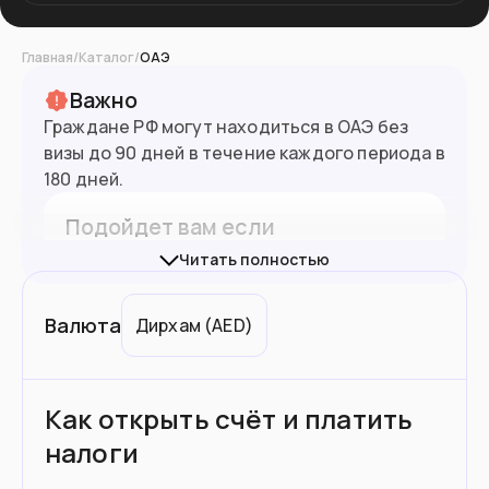
Главная
/
Каталог
/
ОАЭ
Важно
Граждане РФ могут находиться в ОАЭ без
9.5
млн
Население
визы до 90 дней в течение каждого периода в
180 дней.
Подойдет вам если
Читать полностью
Вы работаете удаленно
Хотите поступить в вуз
Валюта
Дирхам
(
AED
)
Хотите купить недвижимость от
$205,000
Как открыть счёт и платить
Вы пенсионер с доходом $5,500 в
налоги
месяц