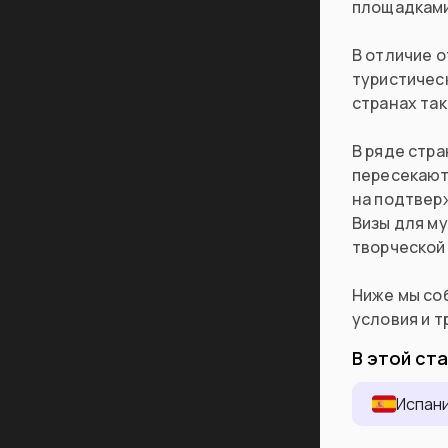
площадками
В отличие о
туристическ
странах та
В ряде стра
пересекаютс
на подтвер
Визы для му
творческой
Ниже мы соб
условия и т
В этой ст
Испан