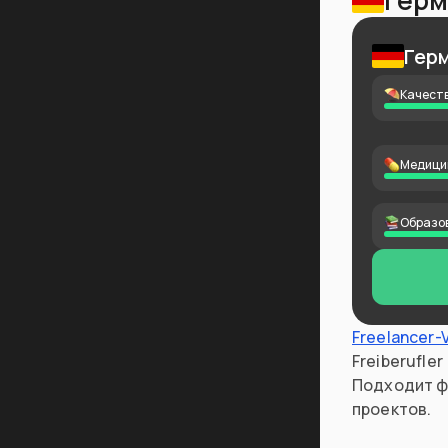
Герм
Гер
Качеств
Медици
Образо
Freelancer-
Freiberufle
Подходит ф
проектов.