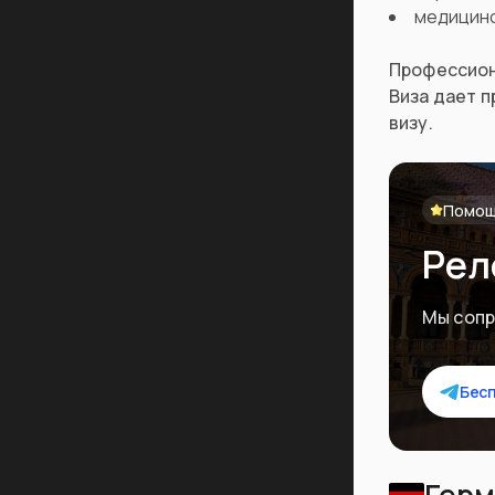
медицинс
Профессион
Виза дает п
визу.
Помощ
Рел
Мы сопр
Бес