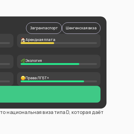
Загранпаспорт
Шенгенская виза
Арендная плата
Экология
Права ЛГБТ+
то национальная виза типа D, которая даёт