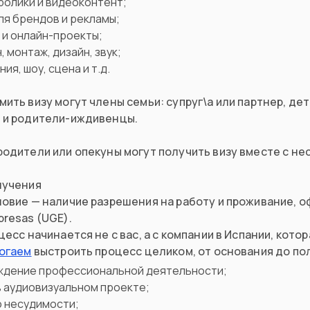
ролики и видеоконтент;
ля брендов и рекламы;
 и онлайн-проекты;
 монтаж, дизайн, звук;
ия, шоу, сцена и т.д.
ить визу могут члены семьи: супруг\а или партнер, дет
 и родители-иждивенцы.
родители или опекуны могут получить визу вместе с н
лучения
овие — наличие разрешения на работу и проживание, о
resas (UGE).
цесс начинается не с вас, а с компании в Испании, кот
огаем
выстроить процесс целиком, от основания до по
дение профессиональной деятельности;
в аудиовизуальном проекте;
о несудимости;