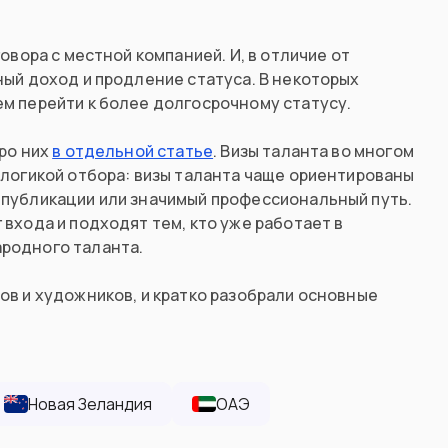
овора с местной компанией. И, в отличие от
ный доход и продление статуса. В некоторых
ем перейти к более долгосрочному статусу.
про них
в отдельной статье
. Визы таланта во многом
 логикой отбора: визы таланта чаще ориентированы
 публикации или значимый профессиональный путь.
входа и подходят тем, кто уже работает в
ародного таланта.
ов и художников, и кратко разобрали основные
Новая Зеландия
ОАЭ