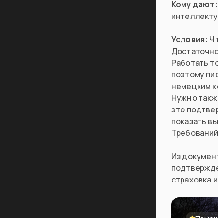
Кому дают:
интеллекту
Условия:
Чт
Достаточно
Работать то
поэтому пис
немецким к
Нужно такж
это подтве
показать вы
Требований
Из документ
подтвержде
страховка и