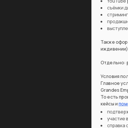
YouTube 
съёмки д
стриминг
продакшн,
выступлен
Также оформ
иждивении)
Отдельно: 
Условия по
Главное усл
Grandes Emp
То есть про
кейсы и
пом
подтверж
участие 
справка 