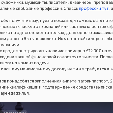
художники, музыканты, писатели, дизайнеры, преподав
альные свободные профессии. Список
профессий тут
, 
обы получить визу, нужно показать, что у вас есть пот
 показать письма от компаний или частных клиентов с
лько на одного клиента нельзя, доля одного заказчик
ем должно быть несколько. Их можно найти через Linke
омпаниям.
е продемонстрировать наличие примерно €12,000 на сче
рждение вашей финансовой самостоятельности. После 
писку на момент подачи.
 к вашему минимальному доходу нет и не требуется вы
ов понадобятся заполненная анкета, загранпаспорт, 2 
ние квалификации и подтверждение средств (выписка 
 аренда жилья.