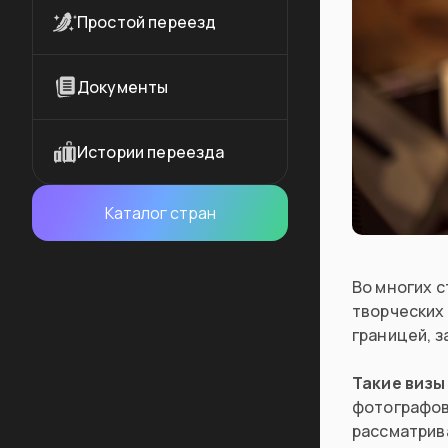
Простой переезд
Документы
Истории переезда
Каталог стран
Во многих 
творческих
границей, з
Такие визы
фотографов,
рассматрив