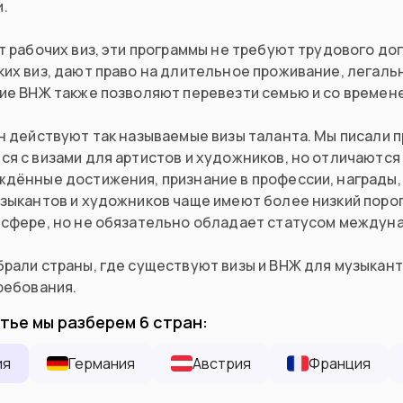
.
т рабочих виз, эти программы не требуют трудового дог
их виз, дают право на длительное проживание, легаль
кие ВНЖ также позволяют перевезти семью и со времен
н действуют так называемые визы таланта. Мы писали 
я с визами для артистов и художников, но отличаются
ждённые достижения, признание в профессии, награды,
зыкантов и художников чаще имеют более низкий порог 
 сфере, но не обязательно обладает статусом междун
рали страны, где существуют визы и ВНЖ для музыкант
ребования.
атье мы разберем
6
стран
:
ия
Германия
Австрия
Франция