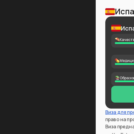
Испа
Исп
Качеств
Медици
Образо
Виза для п
право на пр
Виза предна