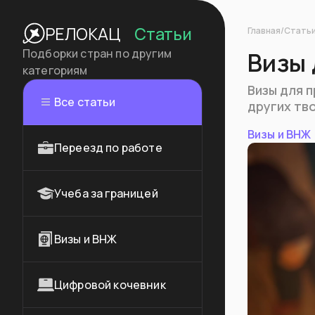
Статьи
РЕЛОКАЦ
Главная
/
Стать
Подборки стран по другим
Визы 
категориям
Визы для 
Все статьи
других тв
Визы и ВНЖ
Переезд по работе
Учеба за границей
Визы и ВНЖ
Цифровой кочевник