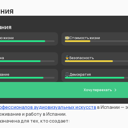
ния
ания
о жизни
Стоимость жизни
на
Безопасность
вание
Демократия
Хочу переехать
рофессионалов аудиовизуальных искусств
в Испании — э
оживание и работу в Испании.
значена для тех, кто создает: