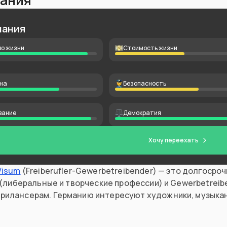
ания
мания
о жизни
Стоимость жизни
на
Безопасность
вание
Демократия
Хочу переехать
Visum
(Freiberufler-Gewerbetreibender) — это долгосро
r (либеральные и творческие профессии) и Gewerbetrei
рилансерам. Германию интересуют художники, музыкан