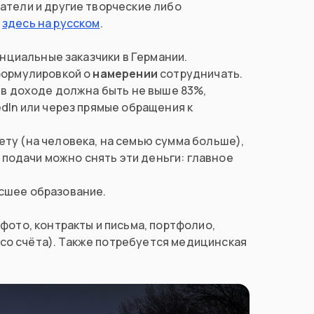
атели и другие творческие либо
а
здесь на русском
.
енциальные заказчики в Германии.
 формулировкой о
намерении
сотрудничать.
а в доходе должна быть не выше 83%,
dIn или через прямые обращения к
ту (на человека, на семью сумма больше),
подачи можно снять эти деньги: главное
сшее образование.
фото, контракты и письма, портфолио,
со счёта). Также потребуется медицинская