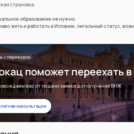
кая страховка.
альное образование не нужно.
раво жить и работать в Испании, легальный статус, во
ь с переездом
окац поможет переехать в
овождаем вас от подачи заявки до получения ВНЖ
платная консультация