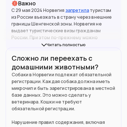
Важно
С 29 мая 2024 Норвегия
запретила
туристам
из России въезжать в страну через внешние
границы Шенгенской зоны. Норвегия не
выдает туристические визы гражданам
России. При этом по-прежнему можно
въезжать в Норвегию из других стран
Читать полностью
Шенгена.
Сложно ли переехать с
5.5
млн
Население
Норвегия не является членом ЕС, но входит в
домашними животными?
Шенгенскую зону.
Собаки в Норвегии подлежат обязательной
регистрации. Каждая собака должна иметь
Подойдет вам если
микрочип и быть зарегистрирована в местной
Планируете поступить в вуз
базе данных. Это можно сделать у
ветеринара. Кошки не требуют
Готовы открыть свой бизнес
обязательной регистрации.
Нашли работу в Норвегии
Нарушение правил содержания, включая