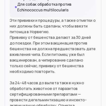
Для собак обработка против
Echinococcus multilocularis
Эти прививки и процедуры, а также отметки о
них должны быть сделаны, чтобы ввезти
питомца в Норвегию.
Прививку от бешенства делают за 30 дней
до поездки. При этом вакцинация против
бешенства не должна предшествовать дате
вживления чипа. Если питомец уже был
вакцинирован, а чипирование сделано
только сейчас, прививку от бешенства
необходимо повторить.
За 24–48 часов до вылета также нужно
обработать животное от паразитов
сертифицированными препаратами —
провести дегельминтизацию и инсекто-
акарицидную обработку. Отметка