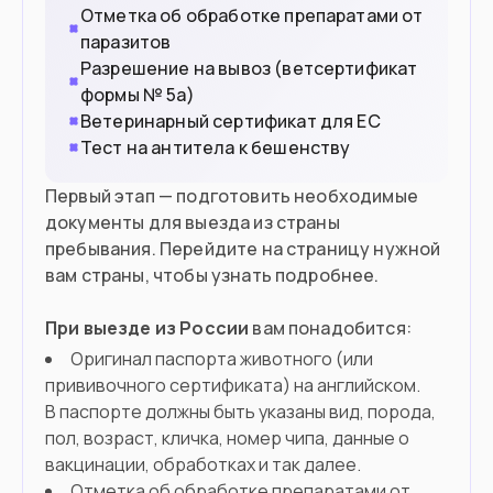
Отметка об обработке препаратами от
паразитов
Разрешение на вывоз (ветсертификат
формы № 5а)
Ветеринарный сертификат для ЕС
Тест на антитела к бешенству
Первый этап — подготовить необходимые
документы для выезда из страны
пребывания. Перейдите на страницу нужной
вам страны, чтобы узнать подробнее.
При выезде из России
вам понадобится:
Оригинал паспорта животного (или
прививочного сертификата) на английском.
В паспорте должны быть указаны вид, порода,
пол, возраст, кличка, номер чипа, данные о
вакцинации, обработках и так далее.
Отметка об обработке препаратами от