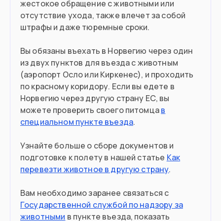
жестокое обращение с животными или
отсутствие ухода, также влечет за собой
Въезд в страну
штрафы и даже тюремные сроки.
Загранпаспорт
Документ
Вы обязаны въехать в Норвегию через один
из двух пунктов для въезда с животным
Шенгенская виза
Виза
(аэропорт Осло или Киркенес), и проходить
по красному коридору. Если вы едете в
Норвегию через другую страну ЕС, вы
можете проверить своего питомца
в
специальном пункте въезда
.
Узнайте больше о сборе документов и
подготовке к полету в нашей статье
Как
перевезти животное в другую страну
.
Вам необходимо заранее связаться с
Государственной службой по надзору за
животными
в пункте въезда, показать