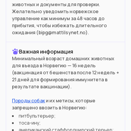
животных и документы для проверки.
Желательно уведомить норвежское
управление как минимум за 48 часов до
прибытия, чтобы избежать длительного
ожидания (bipg@mattilsynet.no).
Важная информация
Минимальный возраст домашних животных
для въезда в Норвегию — 16 недель
(вакцинация от бешенства после 12 недель +
21 дней для формирования иммунитета в
результате вакцинации).
Породы собак
и их метисы, которые
запрещено ввозить в Норвегию:
питбультерьер;
тоса-ину;
американский стаффордширский терьер;