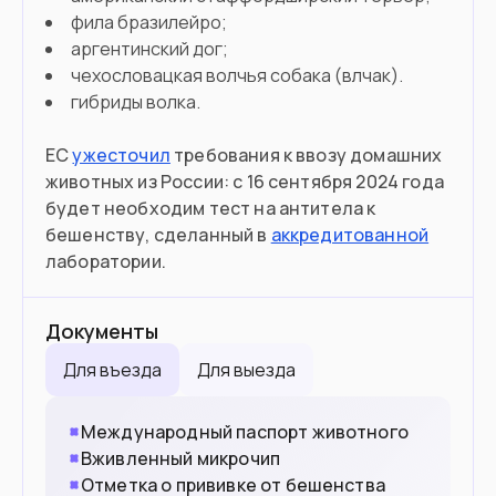
фила бразилейро;
аргентинский дог;
чехословацкая волчья собака (влчак).
гибриды волка.
ЕС
ужесточил
требования к ввозу домашних
животных из России: с 16 сентября 2024 года
будет необходим тест на антитела к
бешенству, сделанный в
аккредитованной
лаборатории.
Документы
Для въезда
Для выезда
Международный паспорт животного
Вживленный микрочип
Отметка о прививке от бешенства