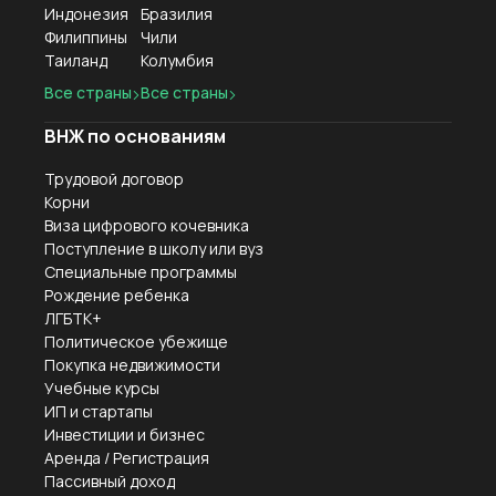
Индонезия
Бразилия
Филиппины
Чили
Таиланд
Колумбия
Все страны
Все страны
ВНЖ по основаниям
Трудовой договор
Корни
Виза цифрового кочевника
Поступление в школу или вуз
Специальные программы
Рождение ребенка
ЛГБТК+
Политическое убежище
Покупка недвижимости
Учебные курсы
ИП и стартапы
Инвестиции и бизнес
Аренда / Регистрация
Пассивный доход