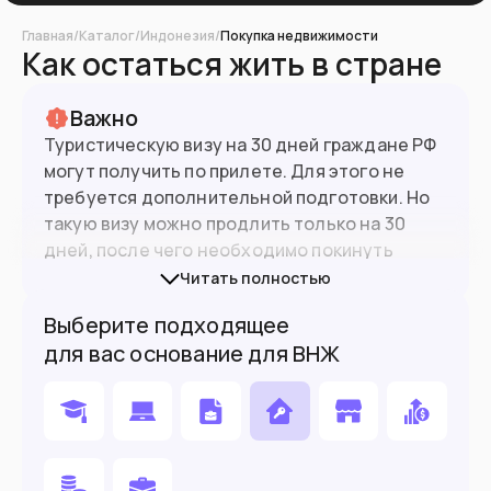
Главная
/
Каталог
/
Индонезия
/
Покупка недвижимости
Как остаться жить в стране
Важно
Туристическую визу на 30 дней граждане РФ
могут получить по прилете. Для этого не
требуется дополнительной подготовки. Но
такую визу можно продлить только на 30
дней, после чего необходимо покинуть
страну. Есть еще одна
туристическая виза
Читать полностью
211A
, по которой можно находиться в стране
Выберите подходящее
суммарно 180 дней.
для вас основание для ВНЖ
При въезде в страну нужно заполнить
электронную медицинскую
анкету
. В ней
указываются посещенные за последние 21
день страны, наличие различных симптомов
и информация о контактах с людьми с такими