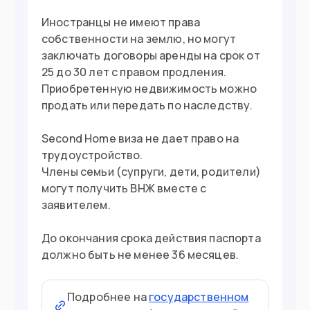
ежемесячный доход от $1,500
Иностранцы не имеют права
собственности на землю, но могут
заключать договоры аренды на срок от
Въезд в страну
25 до 30 лет с правом продления.
Загранпаспорт
Приобретенную недвижимость можно
Документ
продать или передать по наследству.
Нужна виза (по прилете)
Виза
Second Home виза не дает право на
трудоустройство.
Члены семьи (супруги, дети, родители)
могут получить ВНЖ вместе с
заявителем.
До окончания срока действия паспорта
должно быть не менее 36 месяцев.
Подробнее на
государственном