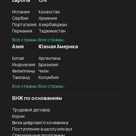
Европа
СНГ
Испания
Казахстан
Сербия
Армения
Португалия
Азербайджан
Германия
Таджикистан
Все страны
Все страны
Азия
Южная Америка
Китай
Аргентина
Индонезия
Бразилия
Филиппины
Чили
Таиланд
Колумбия
Все страны
Все страны
ВНЖ по основаниям
Трудовой договор
Корни
Виза цифрового кочевника
Поступление в школу или вуз
Специальные программы