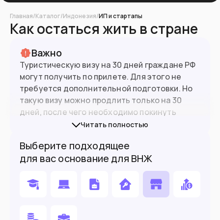
Главная
/
Каталог
/
Индонезия
/
ИП и стартапы
Как остаться жить в стране
Важно
Туристическую визу на 30 дней граждане РФ
могут получить по прилете. Для этого не
требуется дополнительной подготовки. Но
такую визу можно продлить только на 30
дней, после чего необходимо покинуть
страну. Есть еще одна
туристическая виза
Читать полностью
211A
, по которой можно находиться в стране
Выберите подходящее
суммарно 180 дней.
для вас основание для ВНЖ
При въезде в страну нужно заполнить
электронную медицинскую
анкету
. В ней
указываются посещенные за последние 21
день страны, наличие различных симптомов
и информация о контактах с людьми с такими