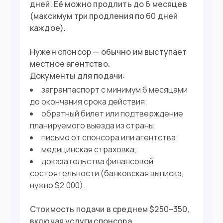
дней. Её можно продлить до 6 месяцев
ежемесячный доход от $1,500
(максимум три продления по 60 дней
каждое).
Въезд в страну
Нужен спонсор — обычно им выступает
Загранпаспорт
местное агентство.
Документ
Документы для подачи:
Нужна виза (по прилете)
Виза
загранпаспорт с минимум 6 месяцами
до окончания срока действия;
обратный билет или подтверждение
планируемого выезда из страны;
письмо от спонсора или агентства;
медицинская страховка;
доказательства финансовой
состоятельности (банковская выписка,
нужно $2,000).
Стоимость подачи в среднем $250–350,
включая услуги спонсора.