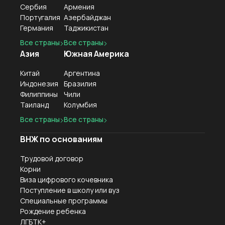
Сербия
Армения
Португалия
Азербайджан
Германия
Таджикистан
Все страны
Все страны
Азия
Южная Америка
Китай
Аргентина
Индонезия
Бразилия
Филиппины
Чили
Таиланд
Колумбия
Все страны
Все страны
ВНЖ по основаниям
Трудовой договор
Корни
Виза цифрового кочевника
Поступление в школу или вуз
Специальные программы
Рождение ребенка
ЛГБТК+