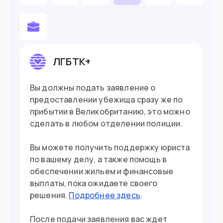
Готовы открыть свой бизнес
Вы талантливый специалист из IT, науки
и искусства
ЛГБТК+
Въезд в страну
Вы должны подать заявление о
предоставлении убежища сразу же по
Загранпаспорт
Документ
прибытии в Великобританию, это можно
сделать в любом отделении полиции.
Нужна виза
Виза
Вы можете получить поддержку юриста
по вашему делу, а также помощь в
обеспечении жильем и финансовые
выплаты, пока ожидаете своего
решения.
Подробнее здесь
.
После подачи заявления вас ждет