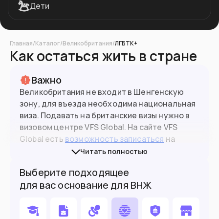
Дети
Главная
/
Каталог
/
Великобритания
/
ЛГБТК+
Как остаться жить в стране
Важно
Великобритания не входит в Шенгенскую
зону, для въезда необходима национальная
виза. Подавать на британские визы нужно в
визовом центре VFS Global. На сайте VFS
69
млн
Население
Global есть
возможность записаться
на
британскую визу в 5 городах РФ.
Читать полностью
Подойдет вам если
Выберите подходящее
для вас основание для ВНЖ
Вы нашли работу в Великобритании
Хотите поступить в вуз