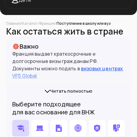
Дети
Главная
/
Каталог
/
Франция
/
Поступление в школу или вуз
Как остаться жить в стране
Важно
Франция выдает краткосрочные и
долгосрочные визы гражданам РФ.
Документы можно подать в
визовых центрах
VFS Global
.
Подробная информация обо всех типах виз и
Читать полностью
процедуре их получения опубликована на
Выберите подходящее
официальном сайте
France-visas
.
для вас основание для ВНЖ
Франция
больше не принимает
5-летние
(небиометрические) паспорта на визы.