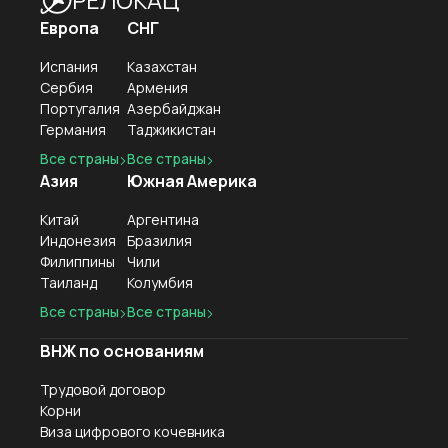
РЕЛОКАЦ
Европа
СНГ
Испания
Казахстан
Сербия
Армения
Португалия
Азербайджан
Германия
Таджикистан
Все страны
Все страны
Азия
Южная Америка
Китай
Аргентина
Индонезия
Бразилия
Филиппины
Чили
Таиланд
Колумбия
Все страны
Все страны
ВНЖ по основаниям
Трудовой договор
Корни
Виза цифрового кочевника