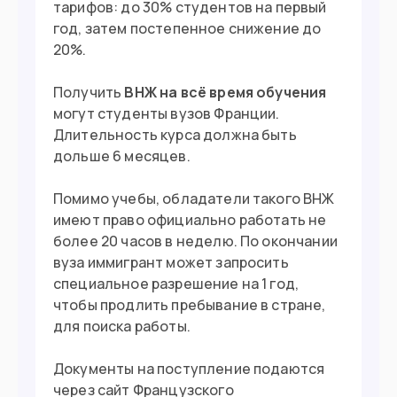
тарифов: до 30% студентов на первый
год, затем постепенное снижение до
20%.
Въезд в страну
Загранпаспорт
Документ
Получить
ВНЖ на всё время обучения
могут студенты вузов Франции.
Нужна виза
Виза
Длительность курса должна быть
дольше 6 месяцев.
Помимо учебы, обладатели такого ВНЖ
имеют право официально работать не
более 20 часов в неделю. По окончании
вуза иммигрант может запросить
специальное разрешение на 1 год,
чтобы продлить пребывание в стране,
для поиска работы.
Документы на поступление подаются
через сайт Французского