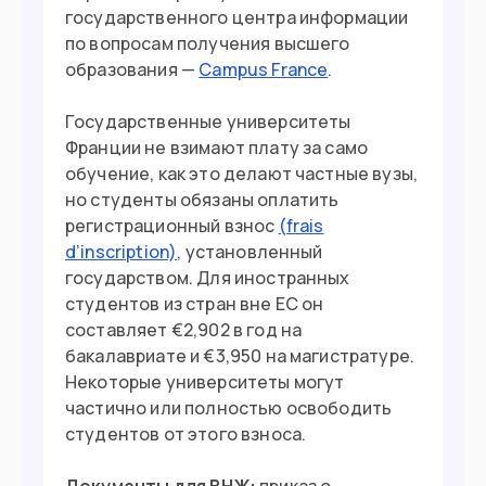
государственного центра информации
по вопросам получения высшего
образования —
Campus France
.
Государственные университеты
Франции не взимают плату за само
обучение, как это делают частные вузы,
но студенты обязаны оплатить
регистрационный взнос
(frais
d’inscription)
, установленный
государством. Для иностранных
студентов из стран вне ЕС он
составляет €2,902 в год на
бакалавриате и €3,950 на магистратуре.
Некоторые университеты могут
частично или полностью освободить
студентов от этого взноса.