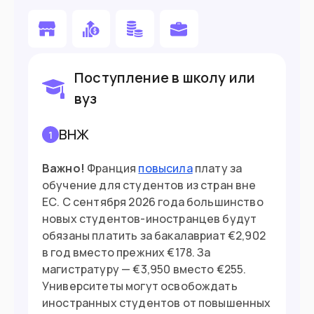
При въезде в страны ЕС нужно иметь
биометрический (10-летний) паспорт.
Граждане РФ могут въехать по 5-летнему, но
каждая ситуация будет оцениваться
66.7
млн
Население
Поступление в школу или
индивидуально представителем
погранслужбы конкретной страны ЕС.
вуз
Подойдет вам если
ВНЖ
1
Хотите поступить в вуз
Важно!
Франция
повысила
плату за
Вы молоды и готовы работать
обучение для студентов из стран вне
помощником по хозяйству
ЕС. С сентября 2026 года большинство
новых студентов-иностранцев будут
Вы опытный специалист с высокой
обязаны платить за бакалавриат €2,902
зарплатой
в год вместо прежних €178. За
магистратуру — €3,950 вместо €255.
У вас есть пассивный доход от €1,478
Университеты могут освобождать
иностранных студентов от повышенных
Вы основатель стартапа