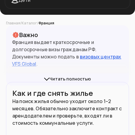
Дети
Главная
/
Каталог
/
Франция
Важно
Франция выдает краткосрочные и
долгосрочные визы гражданам РФ.
Документы можно подать в
визовых центрах
VFS Global
.
Подробная информация обо всех типах виз и
Читать полностью
процедуре их получения опубликована на
Как и где снять жилье
официальном сайте
France-visas
.
На поиск жилья обычно уходит около 1–2
Франция
больше не принимает
5-летние
месяцев. Обязательно заключите контракт с
(небиометрические) паспорта на визы.
арендодателем и проверьте, входят ли в
стоимость коммунальные услуги.
При въезде в страны ЕС нужно иметь