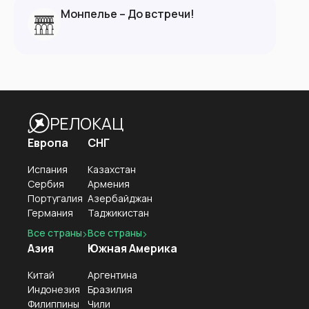
Монпелье – До встречи!
РЕЛОКАЦ
Европа
СНГ
Испания
Казахстан
Сербия
Армения
Португалия
Азербайджан
Германия
Таджикистан
Все страны
Все страны
Азия
Южная Америка
Китай
Аргентина
Индонезия
Бразилия
Филиппины
Чили