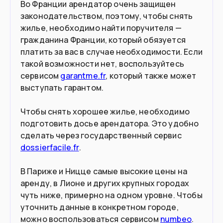
биометрический (10-летний) паспорт.
Во Франции арендатор очень защищен
Граждане РФ могут въехать по 5-летнему, но
законодательством, поэтому, чтобы снять
каждая ситуация будет оцениваться
жилье, необходимо найти поручителя —
66.7
млн
Население
индивидуально представителем
гражданина Франции, который обязуется
погранслужбы конкретной страны ЕС.
платить за вас в случае необходимости. Если
такой возможности нет, воспользуйтесь
Подойдет вам если
сервисом
garantme.fr
, который также может
выступать гарантом.
Хотите поступить в вуз
Чтобы снять хорошее жилье, необходимо
Вы молоды и готовы работать
помощником по хозяйству
подготовить досье арендатора. Это удобно
сделать через государственный сервис
Вы опытный специалист с высокой
dossierfacile.fr
.
зарплатой
В Париже и Ницце самые высокие цены на
У вас есть пассивный доход от €1,478
аренду, в Лионе и других крупных городах
чуть ниже, примерно на одном уровне. Чтобы
Вы основатель стартапа
уточнить данные в конкретном городе,
можно воспользоваться сервисом
numbeo
.