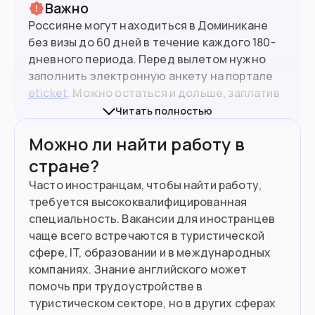
Важно
Россияне могут находиться в Доминикане
без визы до 60 дней в течение каждого 180-
дневного периода. Перед вылетом нужно
заполнить электронную анкету на портале
11.2
млн
Население
eticket
. Можно остаться и дольше, заплатив
после выезда штраф.
Читать полностью
Подойдет вам если
Можно ли найти работу в
стране?
Вам не нужно ВНЖ, готовы жить как
турист
Часто иностранцам, чтобы найти работу,
требуется высококвалифицированная
Вы рантье с доходом от $2,000
специальность. Вакансии для иностранцев
чаще всего встречаются в туристической
Нашли работу в Доминикане
сфере, IT, образовании и в международных
компаниях. Знание английского может
Готовы инвестировать $200,000
помочь при трудоустройстве в
туристическом секторе, но в других сферах
Вы пенсионер с пассивным доходом от