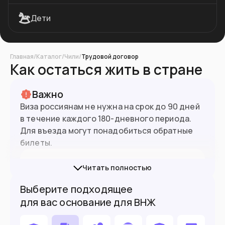
Дети
Главная
/
Каталог
/
Чили
/
Трудовой договор
Как остаться жить в стране
Важно
Виза россиянам не нужна на срок до 90 дней
в течение каждого 180-дневного периода.
19.9
млн
Население
Для въезда могут понадобиться обратные
билеты.
Подойдет вам если
Читать полностью
У вас есть пассивный доход
Выберите подходящее
для вас основание для ВНЖ
Вы ждете ребенка и готовы рожать его
здесь