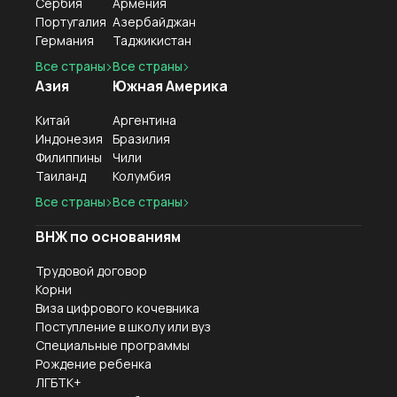
Сербия
Армения
Португалия
Азербайджан
Германия
Таджикистан
Все страны
Все страны
Азия
Южная Америка
Китай
Аргентина
Индонезия
Бразилия
Филиппины
Чили
Таиланд
Колумбия
Все страны
Все страны
ВНЖ по основаниям
Трудовой договор
Корни
Виза цифрового кочевника
Поступление в школу или вуз
Специальные программы
Рождение ребенка
ЛГБТК+