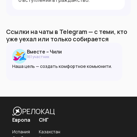
Ссылки на чаты в Telegram — с теми, кто
уже уехал или только собирается
Вместе – Чили
161
участник
Наша цель — создать комфортное комьюнити.
Ксенофобия запрещена в любой форме.
Пожалуйста, руководствуйтесь принципами
взаимоуважния, доброжелательности и
разумности.
РЕЛОКАЦ
🌐 vmeste.info
Европа
СНГ
Испания
Казахстан