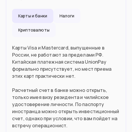
Въезд в страну
Карты и банки
Налоги
Загранпаспорт
Документ
Криптовалюты
90 дней без визы
Виза
Карты Visa и Mastercard, выпущенные в
России, не работают за пределами РФ.
Китайская платежная система UnionPay
формально присутствует, но мест приема
этих карт практически нет.
Расчетный счет в банке можно открыть,
только имея визу резидента и чилийское
удостоверение личности. По паспорту
иностранца можно открыть инвестиционный
счет, однако при условии, что вам пойдет на
встречу операционист.