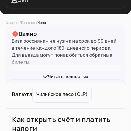
Дети
Главная
/
Каталог
/
Чили
Важно
Виза россиянам не нужна на срок до 90 дней
в течение каждого 180-дневного периода.
19.9
млн
Население
Для въезда могут понадобиться обратные
билеты.
Подойдет вам если
Читать полностью
У вас есть пассивный доход
Валюта
Чилийское песо
(
CLP
)
Вы ждете ребенка и готовы рожать его
здесь
Как открыть счёт и платить
Вы предприниматель
налоги