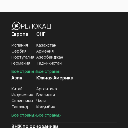
Пожалуйста, руководствуйтесь принципами
взаимоуважния, доброжелательности и
разумности.
РЕЛОКАЦ
🌐 vmeste.info
Европа
СНГ
Испания
Казахстан
Сербия
Армения
Португалия
Азербайджан
Германия
Таджикистан
Все страны
Все страны
Азия
Южная Америка
Китай
Аргентина
Индонезия
Бразилия
Филиппины
Чили
Таиланд
Колумбия
Все страны
Все страны
ВНЖ по основаниям