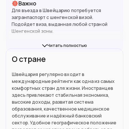
Важно
Для въезда в Швейцарию потребуется
загранпаспорт с шенгенской визой.
Подойдет виза, выданная любой страной
Шенгенской зоны.
9
млн
Население
Подробнее о получении визы на
сайте
Читать полностью
посольства Швейцарии
.
О стране
Подойдет вам если
Швейцария регулярно входит в
Вы высококвалифицированный
специалист
международные рейтинги как одна из самых
комфортных стран для жизни. Иностранцев
Хотите поступить в вуз
здесь привлекают стабильная экономика,
высокие доходы, развитая система
Вы очень обеспеченный человек и
образования, качественное медицинское
хотите платить тут налог
обслуживание и надёжный банковский
сектор. Удобное географическое положение