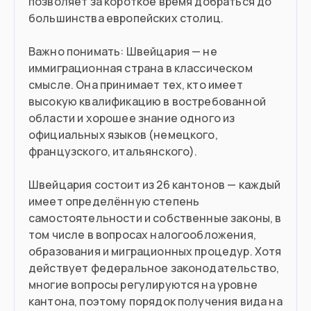
позволяет за короткое время добраться до
Въезд в страну
большинства европейских столиц.
Загранпаспорт
Документ
Важно понимать: Швейцария — не
иммиграционная страна в классическом
Нужна виза
Виза
смысле. Она принимает тех, кто имеет
высокую квалификацию в востребованной
области и хорошее знание одного из
официальных языков (немецкого,
французского, итальянского).
Швейцария состоит из 26 кантонов — каждый
имеет определённую степень
самостоятельности и собственные законы, в
том числе в вопросах налогообложения,
образования и миграционных процедур. Хотя
действует федеральное законодательство,
многие вопросы регулируются на уровне
кантона, поэтому порядок получения вида на