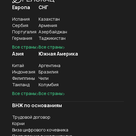
Европа
СНГ
Испания
Казахстан
Сербия
Армения
Португалия
Азербайджан
Германия
Таджикистан
Все страны
Все страны
Азия
Южная Америка
Китай
Аргентина
Индонезия
Бразилия
Филиппины
Чили
Таиланд
Колумбия
Все страны
Все страны
ВНЖ по основаниям
Трудовой договор
Корни
Виза цифрового кочевника