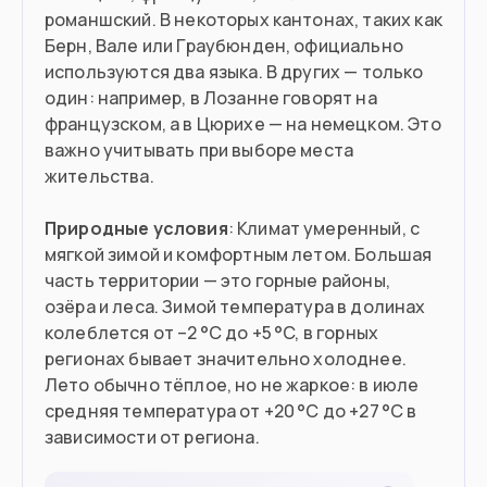
романшский. В некоторых кантонах, таких как
Берн, Вале или Граубюнден, официально
используются два языка. В других — только
один: например, в Лозанне говорят на
французском, а в Цюрихе — на немецком. Это
важно учитывать при выборе места
жительства.
Природные условия
: Климат умеренный, с
мягкой зимой и комфортным летом. Большая
часть территории — это горные районы,
озёра и леса. Зимой температура в долинах
колеблется от –2 °C до +5 °C, в горных
регионах бывает значительно холоднее.
Лето обычно тёплое, но не жаркое: в июле
средняя температура от +20 °C до +27 °C в
зависимости от региона.