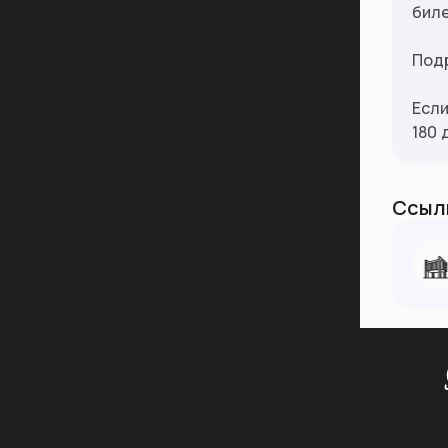
бил
Под
Если
180 
Ссылк