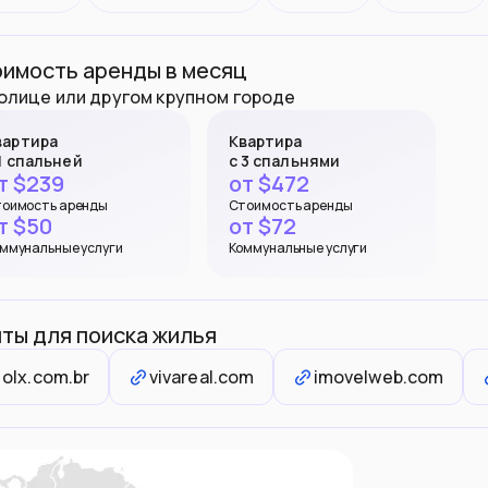
имость аренды в месяц
толице или другом крупном городе
вартира
Квартира
 1 спальней
с 3 спальнями
т $
239
от $
472
оимость аренды
Стоимость аренды
т $
50
от $
72
ммунальные услуги
Коммунальные услуги
ты для поиска жилья
olx.com.br
vivareal.com
imovelweb.com