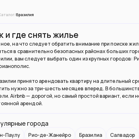
Каталог
/
Бразилия
к и где снять жилье
ное, на что следует обратить внимание при поиске жи
иться в сравнительно безопасных районах больших горо
илии, вам следует выбрать один из крупных городов: Р
рианополис.
азилии принято арендовать квартиру на длительный сро
тить нужно за три-шесть месяцев вперед. В большинст
ли. Airbnb — дорогой, но самый простой вариант, если 
тоянной арендой.
улярные города
н-Паулу
Рио-де-Жанейро
Бразилиа
Салвадор