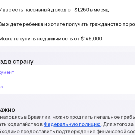
У вас есть пассивный доход от $1,260 в месяц
Вы ждете ребенка и хотите получить гражданство по 
Можете купить недвижимость от $146,000
зд в страну
кумент
за
Важно
находясь в Бразилии, можно продлить легальное пребы
ать ходатайство в
Федеральную полицию
. Для этого з
бходимо предоставить подтверждение финансовой сос