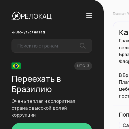
Главная
/
РЕЛОКАЦ
Ка
Вернуться назад
Глав
сел
Браз
Фло
UTC −3
В Бр
Переехать в
Пла
Бразилию
мебе
пос
Очень теплая и колоритная
страна с высокой долей
Поп
коррупции
Са