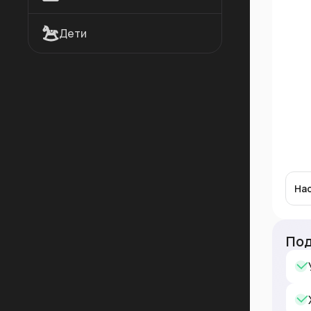
Дети
На
Под