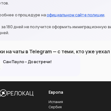
етов.
робнее о процедуре на
официальном сайте полиции
.
 за 180 дней не получится оформить иммиграционную ви
дней.
и на чаты в Telegram — с теми, кто уже уеха
Сан Пауло – До встречи!
РЕЛОКАЦ
Европа
Испания
Сербия