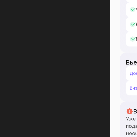
Въе
До
Ви
Уже 
под
нео