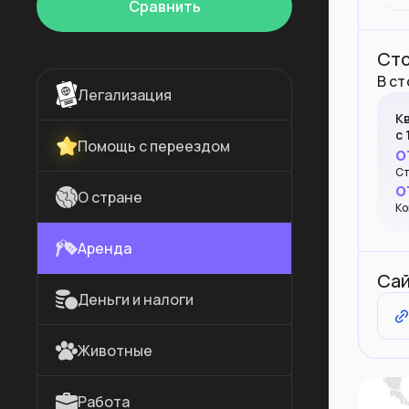
Сравнить
Сто
В с
Легализация
К
с
Помощь с переездом
о
Ст
о
О стране
Ко
Аренда
Сай
Деньги и налоги
Животные
Работа