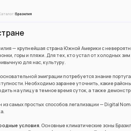
Каталог
/
Бразилия
стране
зилия — крупнейшая страна Южной Америки с невероятн
онки, горы и пляжи. Для тех, кто устал от холодных зи
ивычную для нас, культуру.
 основательной эмиграции потребуется знание португа
ступности. Необходимо заранее уточнить, какие район
дить на улицу в темное время суток, а также демонст
 из самых простых способов легализации — Digital Noma
а.
родные условия
. Основные климатические зоны Бразил