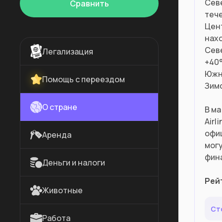
Севе
Сравнить
тече
Цен
нахо
Сев
Легализация
+40
Южн
Помощь с переездом
Зимо
О стране
В ма
Airl
офи
Аренда
мог
фин
Деньги и налоги
Рей
Животные
Ст
Работа