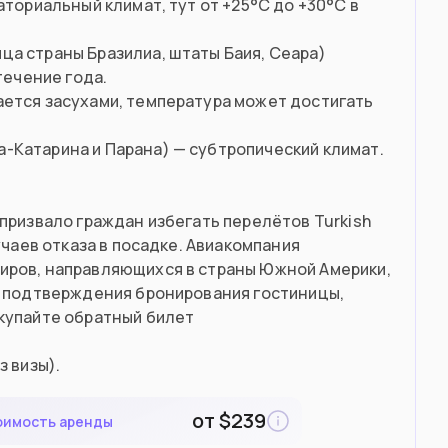
аториальный климат, тут от +25°C до +30°C в
ца страны Бразилиа, штаты Баия, Сеара)
течение года.
ается засухами, температура может достигать
-Катарина и Парана) — субтропический климат.
призвало граждан избегать перелётов Turkish
учаев отказа в посадке. Авиакомпания
иров, направляющихся в страны Южной Америки,
а, подтверждения бронирования гостиницы,
окупайте обратный билет
з визы).
от
$
239
оимость аренды