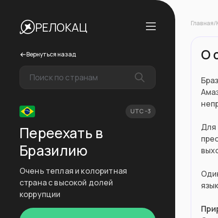
Главная
/
РЕЛОКАЦ
О 
Вернуться назад
Бра
Амаз
непр
UTC −3
Для
Переехать в
пре
Бразилию
выхо
Очень теплая и колоритная
Один
страна с высокой долей
язык
коррупции
При