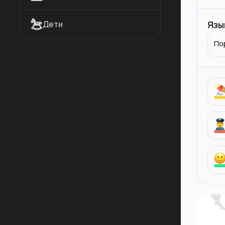
Дети
Язы
По