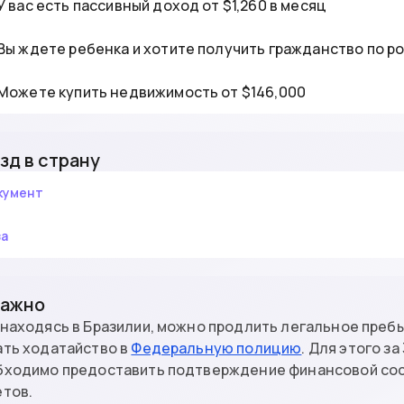
У вас есть пассивный доход от $1,260 в месяц
Вы ждете ребенка и хотите получить гражданство по 
Можете купить недвижимость от $146,000
зд в страну
кумент
за
Важно
находясь в Бразилии, можно продлить легальное пребы
ать ходатайство в
Федеральную полицию
. Для этого з
бходимо предоставить подтверждение финансовой сос
етов.