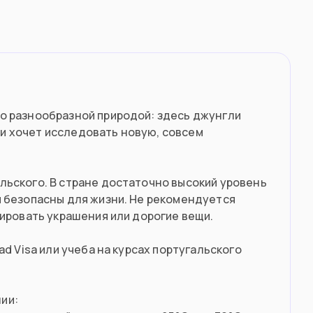
о разнообразной природой: здесь джунгли
м и хочет исследовать новую, совсем
льского. В стране достаточно высокий уровень
ы безопасны для жизни. Не рекомендуется
рировать украшения или дорогие вещи.
d Visa или учеба на курсах португальского
ии: