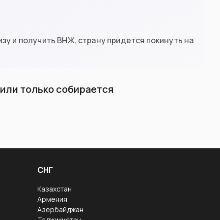
зу и получить ВНЖ, страну придется покинуть на
л или только собирается
СНГ
Казахстан
Армения
Азербайджан
Таджикистан