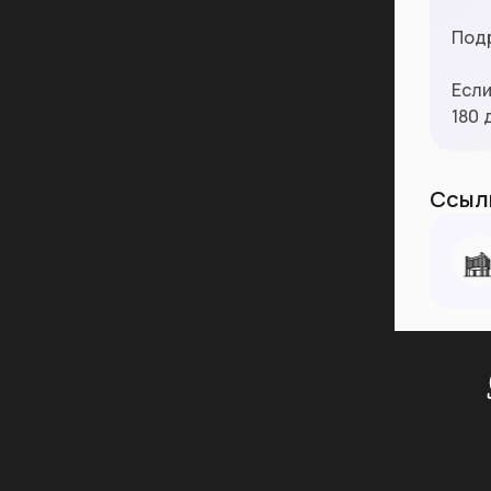
Под
Если
180 
Ссылк