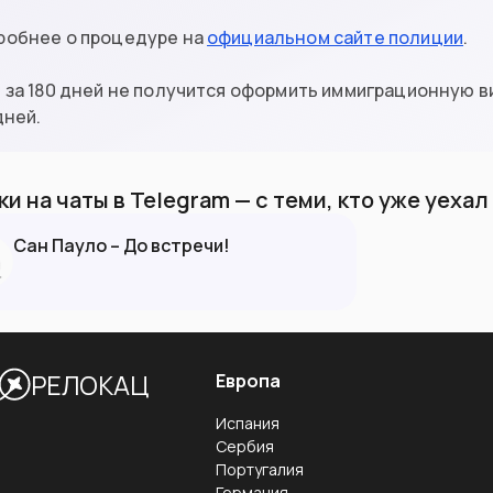
робнее о процедуре на
официальном сайте полиции
.
 за 180 дней не получится оформить иммиграционную ви
дней.
и на чаты в Telegram — с теми, кто уже уеха
Сан Пауло – До встречи!
РЕЛОКАЦ
Европа
Испания
Сербия
Португалия
Германия