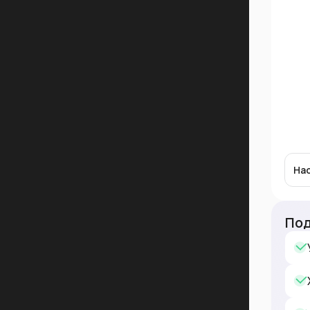
На
Под