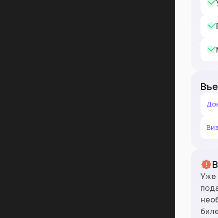
Въе
До
Ви
Уже 
под
нео
бил