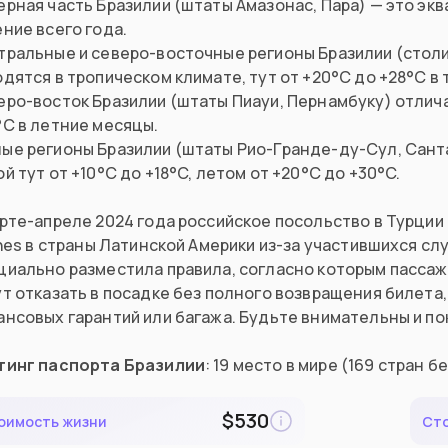
рная часть Бразилии (штаты Амазонас, Пара) — это экв
ние всего года.
тральные и северо-восточные регионы Бразилии (столи
дятся в тропическом климате, тут от +20°C до +28°C в 
еро-восток Бразилии (штаты Пиауи, Пернамбуку) отлич
°C в летние месяцы.
ые регионы Бразилии (штаты Рио-Гранде-ду-Сул, Санта
й тут от +10°C до +18°C, летом от +20°C до +30°C.
рте-апреле 2024 года российское посольство в Турции 
ines в страны Латинской Америки из-за участившихся сл
циально разместила правила, согласно которым пассаж
ут отказать в посадке без полного возвращения билет
ансовых гарантий или багажа. Будьте внимательны и п
тинг паспорта Бразилии
: 19 место в мире (169 стран бе
$
530
оимость жизни
Ст