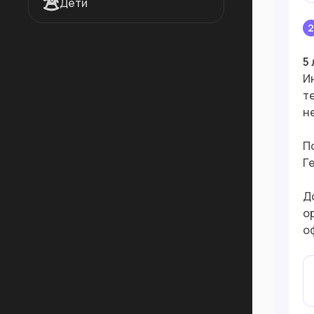
Дети
5
И
т
н
П
Г
Д
о
о