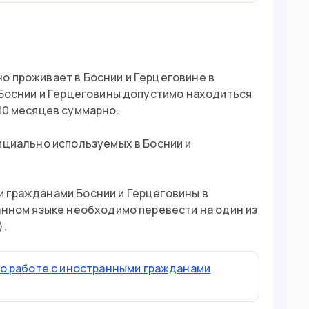
о проживает в Боснии и Герцеговине в
 Боснии и Герцеговины допустимо находиться
10 месяцев суммарно.
ициально используемых в Боснии и
 гражданами Боснии и Герцеговины в
анном языке необходимо перевести на один из
).
о работе с иностранными гражданами