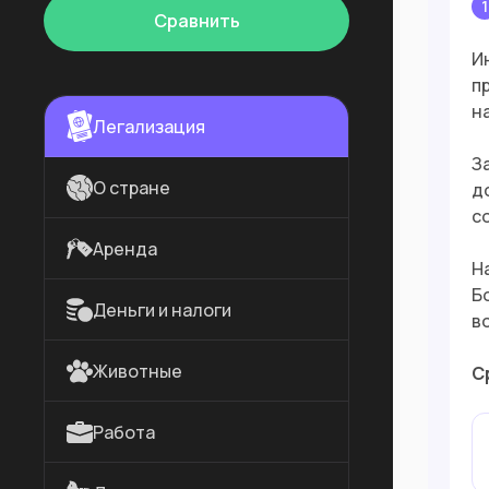
1
Сравнить
И
п
н
Легализация
З
О стране
д
с
Аренда
Н
Б
Деньги и налоги
в
Животные
С
Работа