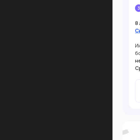
8
С
И
б
н
С