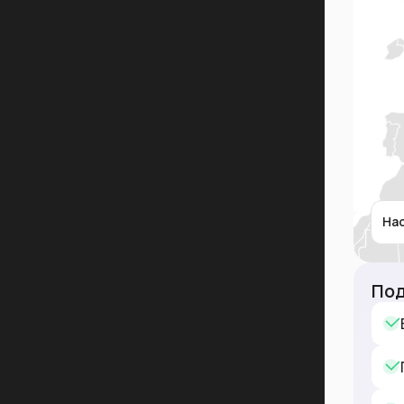
На
Под