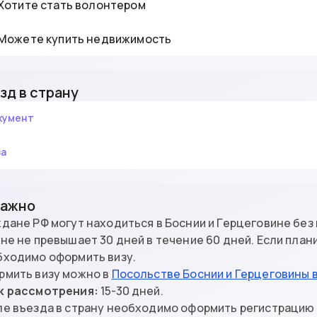
Хотите стать волонтером
Можете купить недвижимость
зд в страну
кумент
за
Важно
дане РФ могут находиться в Боснии и Герцеговине без 
не не превышает 30 дней в течение 60 дней. Если план
бходимо оформить визу.
рмить визу можно в
Посольстве Боснии и Герцеговины 
к рассмотрения:
15-30 дней.
е въезда в страну необходимо оформить регистрацию (