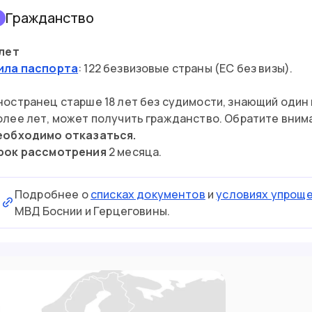
Гражданство
3
 лет
ила паспорта
: 122 безвизовые страны (ЕС без визы).
ностранец старше 18 лет без судимости, знающий один
олее лет, может получить гражданство. Обратите вним
еобходимо отказаться.
рок рассмотрения
2 месяца.
Подробнее о
списках документов
и
условиях упрощ
МВД Боснии и Герцеговины.