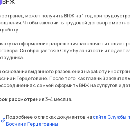
ВНЖ
ностранец может получить ВНЖ на 1 год при трудоустр
родления. Чтобы заключить трудовой договор с местн
а работу.
аявку на оформление разрешения заполняет и подает 
оговора. Он обращается в Службу занятости и подает з
отрудника.
а основании выданного разрешения на работу иностран
оснии и Герцеговине. После того, как главный заявител
оссоединения с семьей оформить ВНЖ на супругов и де
рок рассмотрения
3-4 месяца.
Подробнее о списках документов на
сайте Службы п
Боснии и Герцеговины