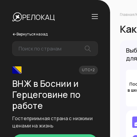
Главная
/
РЕЛОКАЦ
Как
Вернуться назад
Выб
для
UTC+2
ВНЖ в Боснии и
По
в шк
Герцеговине по
работе
Гостеприимная страна с низкими
ценами на жизнь