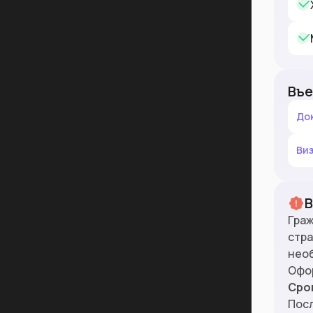
Въе
До
Ви
Граж
стра
нео
Офо
Сро
Посл