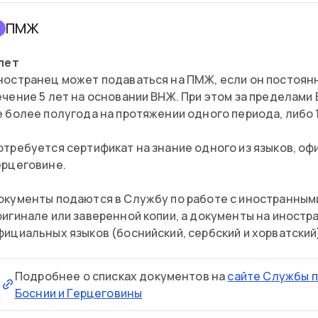
ПМЖ
2
 лет
ностранец может подаваться на ПМЖ, если он постоянн
ечение 5 лет на основании ВНЖ. При этом за пределами
е более полугода на протяжении одного периода, либо 
отребуется сертификат на знание одного из языков, оф
ерцеговине.
окументы подаются в Службу по работе с иностранными
ригинале или заверенной копии, а документы на иностр
фициальных языков (боснийский, сербский и хорватский
Подробнее о списках документов на
сайте Службы п
Боснии и Герцеговины