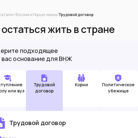
Каталог
/
Босния и Герцеговина
/
Трудовой договор
 остаться жить в стране
ерите подходящее
 вас основание для ВНЖ
ступление
Трудовой
Корни
Политическое
олу или вуз
договор
убежище
Трудовой договор