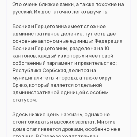
Это очень близкие языки, а также похожие на
Планируете поступить в вуз
русский. Их достаточно легко выучить.
Хотите стать волонтером
Босния и Герцеговина имеет сложное
административное деление, тут есть две
Можете купить недвижимость
основные автономные единицы: Федерация
Боснии и Герцеговины, разделена на 10
кантонов, каждый из которых имеет свой
Въезд в страну
собственный парламент и правительство;
Республика Сербская, делится на
Загранпаспорт
Документ
муниципалитеты и города; а также округ
Брчко, который является отдельной
30 дней без визы
Виза
административной единицей с особым
статусом.
Здесь низкие цены на жизнь, однако не
стоит ожидать и высоких зарплат. Многие
дома отапливается дровами, особенно не в
столице. В Сараево ходят трамваи,