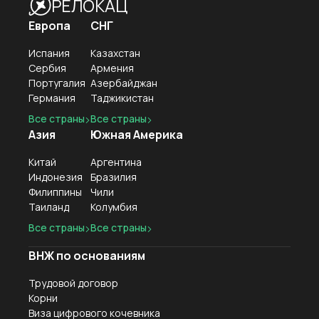
РЕЛОКАЦ
Европа
СНГ
Испания
Казахстан
Сербия
Армения
Португалия
Азербайджан
Германия
Таджикистан
Все страны
Все страны
Азия
Южная Америка
Китай
Аргентина
Индонезия
Бразилия
Филиппины
Чили
Таиланд
Колумбия
Все страны
Все страны
ВНЖ по основаниям
Трудовой договор
Корни
Виза цифрового кочевника