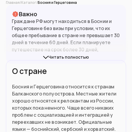
Главная
/
Каталог
/
Босния и Герцеговина
Важно
Граждане РФ могут находиться в Боснии и
Герцеговине без визы при условии, что их
общее пребывание в стране не превышает 30
дней в течение 60 дней. Если планируете
путешествие на срок более 30 дней,
необходимо оформить визу.
Читать полностью
Оформить визу можно в
Посольстве Боснии и
О стране
Герцеговины в Москве
Срок рассмотрения:
15-30 дней.
После въезда в страну необходимо
Босния и Герцеговина относится к странам
3.3
млн
Население
оформить регистрацию (белый картон) в
Балканского полуострова. Местные жители
течение 2 дней.
хорошо относятся к релокантам из России,
которых пока немного. Чаще всего никаких
Подойдет вам если
проблем с социализацией и интеграцией у
переехавших не возникает. Официальные
Вы нашли работу в Боснии и
Герцеговине
языки — боснийский, сербский и хорватский.