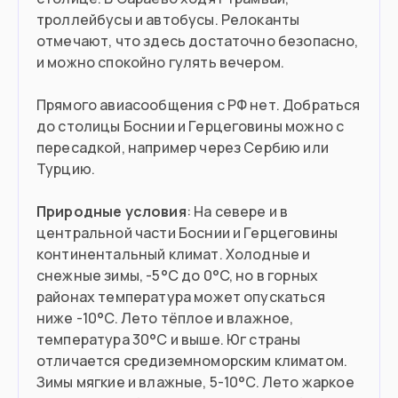
троллейбусы и автобусы. Релоканты
отмечают, что здесь достаточно безопасно,
и можно спокойно гулять вечером.
Прямого авиасообщения с РФ нет. Добраться
до столицы Боснии и Герцеговины можно с
пересадкой, например через Сербию или
Турцию.
Природные условия
: На севере и в
центральной части Боснии и Герцеговины
континентальный климат. Холодные и
снежные зимы, -5°C до 0°C, но в горных
районах температура может опускаться
ниже -10°C. Лето тёплое и влажное,
температура 30°C и выше. Юг страны
отличается средиземноморским климатом.
Зимы мягкие и влажные, 5-10°C. Лето жаркое