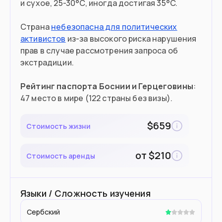
и сухое, 25-30°C, иногда достигая 35°C.
Страна
небезопасна для политических
активистов
из-за высокого риска нарушения
прав в случае рассмотрения запроса об
экстрадиции.
Рейтинг паспорта Боснии и Герцеговины
:
47 место в мире (122 страны без визы).
$
659
Стоимость жизни
от
$
210
Стоимость аренды
Языки / Сложность изучения
Сербский