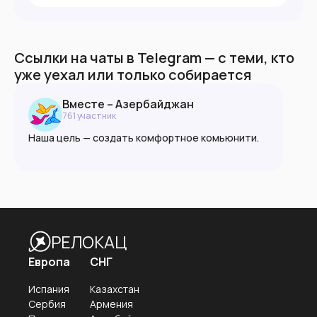
Ссылки на чаты в Telegram — с теми, кто
уже уехал или только собирается
Вместе – Азербайджан
761
участник
Наша цель — создать комфортное комьюнити.
Ксенофобия запрещена в любой форме.
Пожалуйста, руководствуйтесь принципами
взаимоуважния, доброжелательности и
разумности.
РЕЛОКАЦ
🌐 vmeste.info
Европа
СНГ
Испания
Казахстан
Сербия
Армения