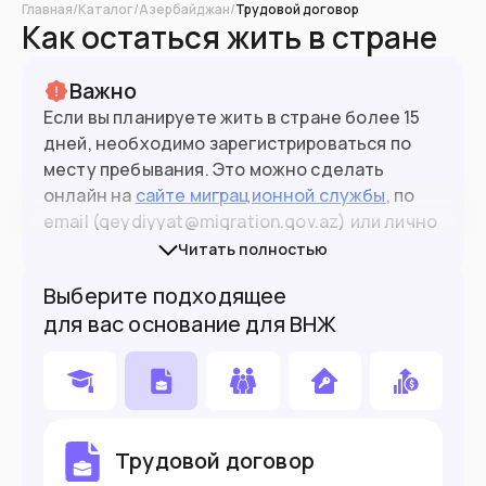
Главная
/
Каталог
/
Азербайджан
/
Трудовой договор
Как остаться жить в стране
Важно
Если вы планируете жить в стране более 15
дней, необходимо зарегистрироваться по
месту пребывания. Это можно сделать
онлайн на
сайте миграционной службы
, по
email (qeydiyyat@migration.gov.az) или лично
в центрах ASAN.
Читать полностью
Выберите подходящее
Процедура бесплатная, для оформления
10.2
млн
Население
для вас основание для ВНЖ
понадобится только загранпаспорт и
заявление. Не заменяет ВНЖ.
Подойдет вам если
Вы работаете удаленно
Трудовой договор
Не знаете иностранные языки