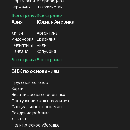
Португалия
Азербайджан
Германия
Таджикистан
Все страны
Все страны
Азия
Южная Америка
Китай
Аргентина
Индонезия
Бразилия
Филиппины
Чили
Таиланд
Колумбия
Все страны
Все страны
ВНЖ по основаниям
Трудовой договор
Корни
Виза цифрового кочевника
Поступление в школу или вуз
Специальные программы
Рождение ребенка
ЛГБТК+
Политическое убежище