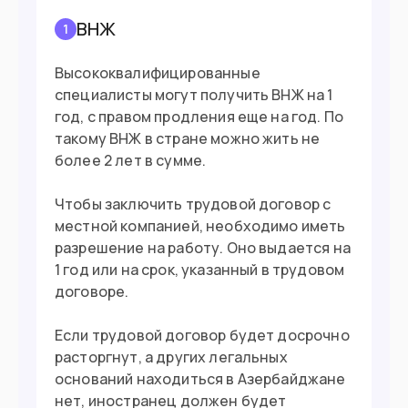
ВНЖ
1
Хотите поступить в вуз
Высококвалифицированные
Можете купить недвижимость от
специалисты могут получить ВНЖ на 1
$60,000
год, с правом продления еще на год. По
такому ВНЖ в стране можно жить не
Вы азербайджанец по происхождению
более 2 лет в сумме.
Чтобы заключить трудовой договор с
Въезд в страну
местной компанией, необходимо иметь
Загранпаспорт
Документ
разрешение на работу. Оно выдается на
1 год или на срок, указанный в трудовом
90 дней без визы
Виза
договоре.
Если трудовой договор будет досрочно
расторгнут, а других легальных
оснований находиться в Азербайджане
нет, иностранец должен будет