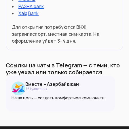
PASHA bank
,
Xalq Bank
,
Для открытия потребуются ВНЖ,
загранпаспорт, местная сим‑карта. На
оформление уйдет 3–4 дня.
Ссылки на чаты в Telegram — с теми, кто
уже уехал или только собирается
Вместе – Азербайджан
761
участник
Наша цель — создать комфортное комьюнити.
Ксенофобия запрещена в любой форме.
Пожалуйста, руководствуйтесь принципами
взаимоуважния, доброжелательности и
разумности.