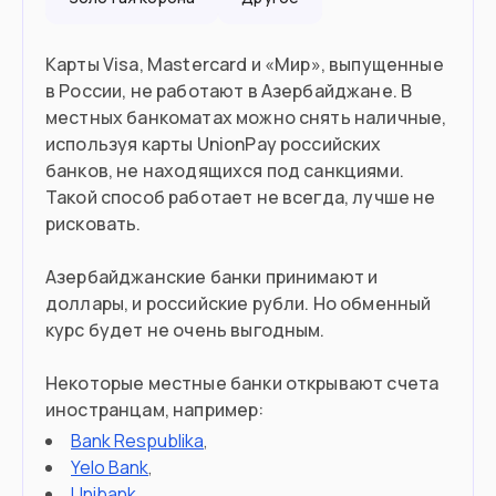
Можете купить недвижимость от
$60,000
Карты Visa, Mastercard и «Мир», выпущенные
в России, не работают в Азербайджане. В
Вы азербайджанец по происхождению
местных банкоматах можно снять наличные,
используя карты UnionPay российских
банков, не находящихся под санкциями.
Въезд в страну
Такой способ работает не всегда, лучше не
Загранпаспорт
Документ
рисковать.
90 дней без визы
Виза
Азербайджанские банки принимают и
доллары, и российские рубли. Но обменный
курс будет не очень выгодным.
Некоторые местные банки открывают счета
иностранцам, например:
Bank Respublika
,
Yelo Bank
,
Unibank
,