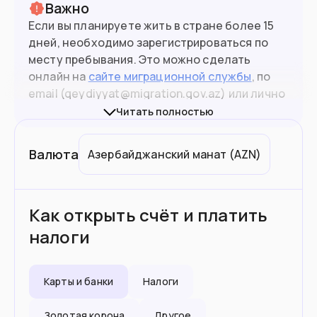
Важно
Если вы планируете жить в стране более 15
дней, необходимо зарегистрироваться по
месту пребывания. Это можно сделать
онлайн на
сайте миграционной службы
, по
email (qeydiyyat@migration.gov.az) или лично
в центрах ASAN.
Читать полностью
Процедура бесплатная, для оформления
Валюта
Азербайджанский манат
10.2
(
AZN
млн
)
Население
понадобится только загранпаспорт и
заявление. Не заменяет ВНЖ.
Подойдет вам если
Как открыть счёт и платить
налоги
Вы работаете удаленно
Не знаете иностранные языки
Карты и банки
Налоги
Хотите поступить в вуз
Золотая корона
Другое