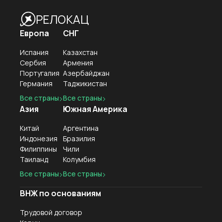
РЕЛОКАЦ
🌐 vmeste.info
Европа
СНГ
Испания
Казахстан
Сербия
Армения
Португалия
Азербайджан
Германия
Таджикистан
Все страны
Все страны
Азия
Южная Америка
Китай
Аргентина
Индонезия
Бразилия
Филиппины
Чили
Таиланд
Колумбия
Все страны
Все страны
ВНЖ по основаниям
Трудовой договор