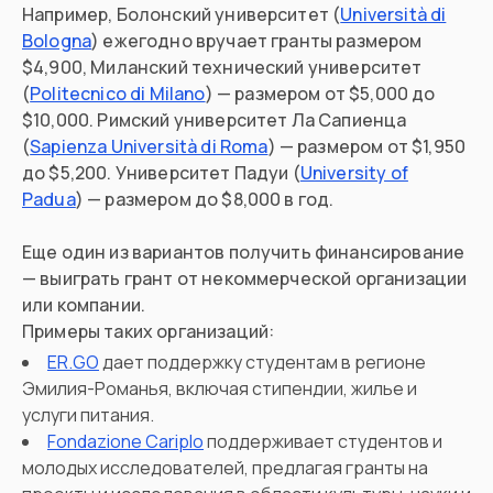
Например, Болонский университет (
Università di
Bologna
) ежегодно вручает гранты размером
$4,900, Миланский технический университет
(
Politecnico di Milano
) — размером от $5,000 до
$10,000. Римский университет Ла Сапиенца
(
Sapienza Università di Roma
) — размером от $1,950
до $5,200. Университет Падуи (
University of
Padua
) — размером до $8,000 в год.
Еще один из вариантов получить финансирование
— выиграть грант от некоммерческой организации
или компании.
Примеры таких организаций:
ER.GО
дает поддержку студентам в регионе
Эмилия-Романья, включая стипендии, жилье и
услуги питания.
Fondazione Cariplo
поддерживает студентов и
молодых исследователей, предлагая гранты на