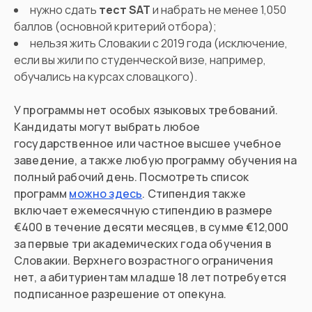
нужно сдать
тест SAT
и набрать не менее 1,050
баллов (основной критерий отбора);
нельзя жить Словакии с 2019 года (исключение,
если вы жили по студенческой визе, например,
обучались на курсах словацкого).
У программы нет особых языковых требований.
Кандидаты могут выбрать любое
государственное или частное высшее учебное
заведение, а также любую программу обучения на
полный рабочий день. Посмотреть список
программ
можно здесь
. Стипендия также
включает ежемесячную стипендию в размере
€400 в течение десяти месяцев, в сумме €12,000
за первые три академических года обучения в
Словакии. Верхнего возрастного ограничения
нет, а абитуриентам младше 18 лет потребуется
подписанное разрешение от опекуна.