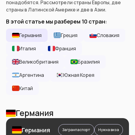
понадобятся. Рассмотрели страны Европы, две
страны в Латинской Америке и две в Азии.
В этой статье мы разберем
10
стран
:
Германия
Греция
Словакия
Италия
Франция
Великобритания
Бразилия
Аргентина
Южная Корея
Китай
Германия
Германия
Загранпаспорт
Нужна виза