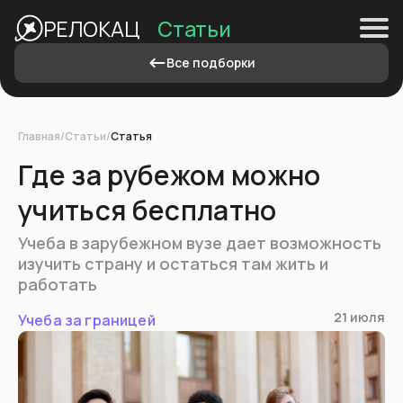
Статьи
РЕЛОКАЦ
Учеба за
границей
Все подборки
Визы
и
Главная
/
Статьи
/
Статья
ВНЖ
Где за рубежом можно
учиться бесплатно
Цифровой
кочевник
Учеба в зарубежном вузе дает возможность
изучить страну и остаться там жить и
работать
Простой
переезд
21 июля
Учеба за границей
Документы