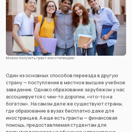
Истории
переезда
Каталог
стран
Можно получить грант или стипендию
Один из основных способов переезда в другую
страну — поступление в местное высшее учебное
заведение. Однако образование за рубежом у нас
ассоциируется с чем-то дорогим, «что-то на
богатом». На самом деле же существуют страны,
где образование в вузах бесплатно даже для
иностранцев. А еще есть гранты — финансовая
помощь, предоставляемая студентам для