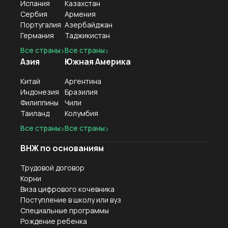
Испания
Казахстан
Сербия
Армения
Португалия
Азербайджан
Германия
Таджикистан
Все страны
Все страны
Азия
Южная Америка
Китай
Аргентина
Индонезия
Бразилия
Филиппины
Чили
Таиланд
Колумбия
Все страны
Все страны
ВНЖ по основаниям
Трудовой договор
Корни
Виза цифрового кочевника
Поступление в школу или вуз
Специальные программы
Рождение ребенка