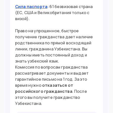
Сила паспорта
: 61 безвизовая страна
У вас есть тут родственники
(ЕС, США и Великобритания только с
визой).
Можете купить недвижимость от
$100,000
Право на упрощенное, быстрое
получение гражданства дает наличие
родственника по прямой восходящей
Въезд в страну
линии, гражданина Узбекистана. Вы
должны иметь постоянный доход и
Загранпаспорт
Документ
знать узбекский язык.
Комиссия по вопросам гражданства
Виза не нужна, если есть
Виза
рассматривает документы и выдает
регистрация
гарантийное письмо на 1 год. За это
время нужно
отказаться от
российского гражданства
. После
этого вы получите гражданство
Узбекистана.