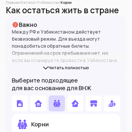
Главная
/
Каталог
/
Узбекистан
/
Корни
Как остаться жить в стране
Важно
Между РФ и Узбекистаном действует
безвизовый режим. Для въезда могут
понадобиться обратные билеты.
Ограничений на срок пребывания нет, но
если вы планируете провести в Узбекистане
дольше 15 дней, необходимо
Читать полностью
38.2
млн
Население
зарегистрироваться по месту пребывания,
Выберите подходящее
это можно
сделать онлайн
.
для вас основание для ВНЖ
Подойдет вам если
Ищете легкую легализацию по аренде
Вы работаете удаленно
Корни
Хотите открыть бизнес или ИП