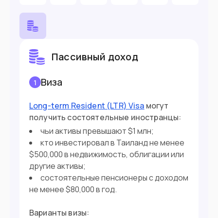
прибытия в Таиланд (TDAC) можно оформить
заранее на сайте или заполнить в аэропорту.
71.6
млн
Население
Минтуризма Таиланда запустило веб-портал
для путешественников
Entry Thailand
.
Пассивный доход
Подойдет вам если
Виза
1
Вы работаете удаленно
Long-term Resident (LTR) Visa
могут
Вы ищите работу в Таиланде
получить cостоятельные иностранцы:
чьи активы превышают $1 млн;
Готовы инвестировать от $19,600
кто инвестировал в Таиланд не менее
Хотите поступить на учебные курсы
$500,000 в недвижимость, облигации или
другие активы;
состоятельные пенсионеры с доходом
Въезд в страну
не менее $80,000 в год.
Загранпаспорт
Документ
Варианты визы: