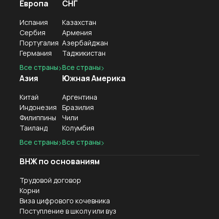
Европа
СНГ
Испания
Казахстан
Сербия
Армения
Португалия
Азербайджан
Германия
Таджикистан
Все страны
Все страны
Азия
Южная Америка
Китай
Аргентина
Индонезия
Бразилия
Филиппины
Чили
Таиланд
Колумбия
Все страны
Все страны
ВНЖ по основаниям
Трудовой договор
Корни
Виза цифрового кочевника
Поступление в школу или вуз