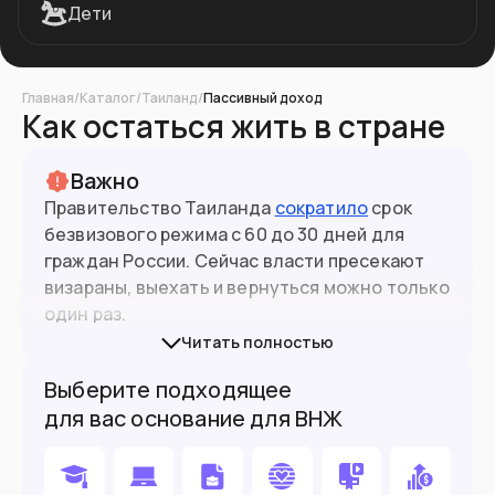
Дети
Главная
/
Каталог
/
Таиланд
/
Пассивный доход
Как остаться жить в стране
Важно
Правительство Таиланда
сократило
срок
безвизового режима с 60 до 30 дней для
граждан России. Сейчас власти пресекают
визараны, выехать и вернуться можно только
один раз.
Читать полностью
С 1 мая 2025 года для всех иностранцев,
Выберите подходящее
въезжающих в Таиланд, стала обязательной
для вас основание для ВНЖ
цифровая карта прибытия
(TDAC) — она
заменит бумажную TM6, которую раньше
выдавали на границе. Цифровую карту