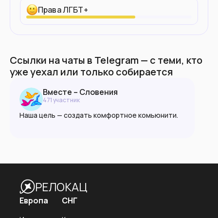
Права ЛГБТ+
Ссылки на чаты в Telegram — с теми, кто
уже уехал или только собирается
Вместе – Словения
471
участник
Наша цель — создать комфортное комьюнити.
Ксенофобия запрещена в любой форме.
Пожалуйста, руководствуйтесь принципами
взаимоуважния, доброжелательности и
разумности.
РЕЛОКАЦ
🌐 vmeste.info
Европа
СНГ