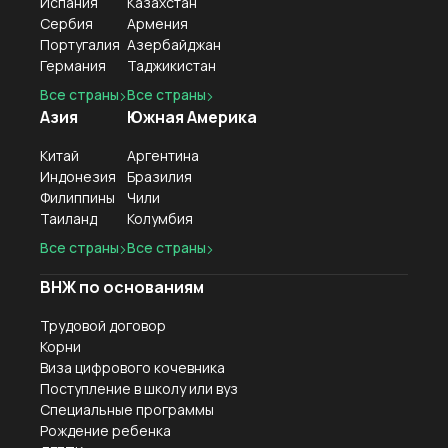
Испания
Казахстан
Сербия
Армения
Португалия
Азербайджан
Германия
Таджикистан
Все страны
Все страны
Азия
Южная Америка
Китай
Аргентина
Индонезия
Бразилия
Филиппины
Чили
Таиланд
Колумбия
Все страны
Все страны
ВНЖ по основаниям
Трудовой договор
Корни
Виза цифрового кочевника
Поступление в школу или вуз
Специальные программы
Рождение ребенка