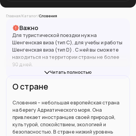
Главная
/
Каталог
/
Словения
Важно
Для туристической поездки нужна
Шенгенская виза (тип С), для учебы и работы
Шенгенская виза (тип D) . С ней вы сможете
находиться на территории страны не более
90 дней.
Подробнее об условиях подачи документов
Читать полностью
на визу на сайте
визового центра
.
О стране
При въезде в страны ЕС нужно иметь
биометрический (10-летний) паспорт.
Словения – небольшая европейская страна
Граждане РФ могут въехать по 5-летнему, но
на берегу Адриатического моря. Она
каждая ситуация будет оцениваться
привлекает иностранцев своей природой,
2.1
млн
Население
индивидуально представителем
культурой, спокойствием, экологией и
погранслужбы конкретной страны ЕС.
безопасностью. В стране низкий уровень