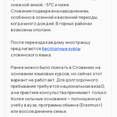
снежной зимой, -5°C и ниже.
Словения подвержена наводнениям,
особенно в осенний и весенний периоды,
когда много дождей. В горных районах
возможны оползни.
После переезда каждому иностранцу
предлагаются
бесплатные курсы
словенского языка.
Ранее можно было поехать в Словению на
основании языковых курсов, но сейчас этот
вариант не работает. Для долгосрочного
пребывания требуется национальная виза D,
а на практике консульства принимают только
более сильные основания — полноценную
учебу в вузе, программы обмена (Erasmus+)
или воссоединение семьи.