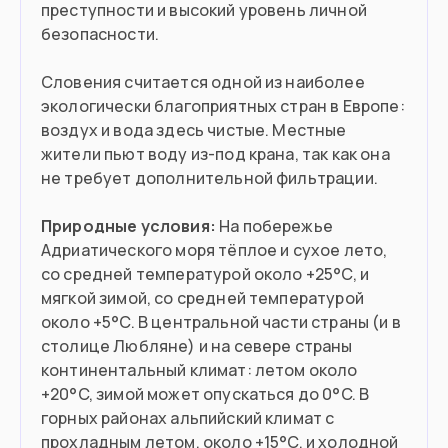
преступности и высокий уровень личной
Подойдет вам если
безопасности.
Вы квалифицированный специалист
Словения считается одной из наиболее
Хотите поступить в вуз
экологически благоприятных стран в Европе:
воздух и вода здесь чистые. Местные
Готовы открыть бизнес или ИП
жители пьют воду из-под крана, так как она
не требует дополнительной фильтрации.
У вас есть словенские корни
Природные условия:
На побережье
Адриатического моря тёплое и сухое лето,
Въезд в страну
со средней температурой около +25°C, и
мягкой зимой, со средней температурой
Загранпаспорт
Документ
около +5°C. В центральной части страны (и в
столице Любляне) и на севере страны
Нужна виза
Виза
континентальный климат: летом около
+20°C, зимой может опускаться до 0°C. В
горных районах альпийский климат с
прохладным летом, около +15°C, и холодной