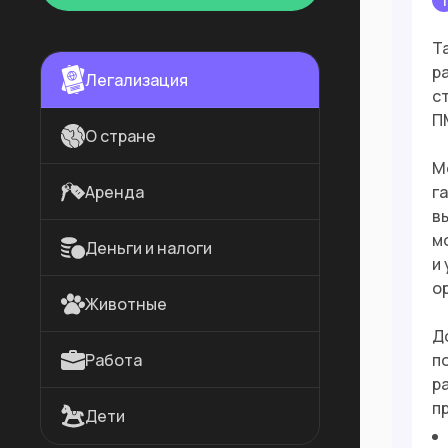
1
Т
р
Легализация
с
П
О стране
М
Аренда
г
в
м
Деньги и налоги
и
о
Животные
Д
Работа
п
р
п
Дети