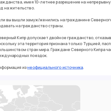
ражданства, имея 10-летнее разрешение на непрерывн
ид на жительство.
сли вы вышли замуж/женились на гражданине Северного
одавать на гражданство страны.
еверный Кипр допускает двойное гражданство, отказыв
оскольку эта территория признана только Турцией, пас
ольшинством стран мира. Граждане Северного Кипра ча
еждународных поездок.
нформация из
неофициального источника
.