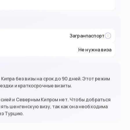
Загранпаспорт
Не нужна виза
ипра без визы на срок до 90 дней. Этот режим
ездки и краткосрочные визиты.
сией и Северным Кипром нет. Чтобы добраться
ять шенгенскую визу, так как она необходима
ез Турцию.