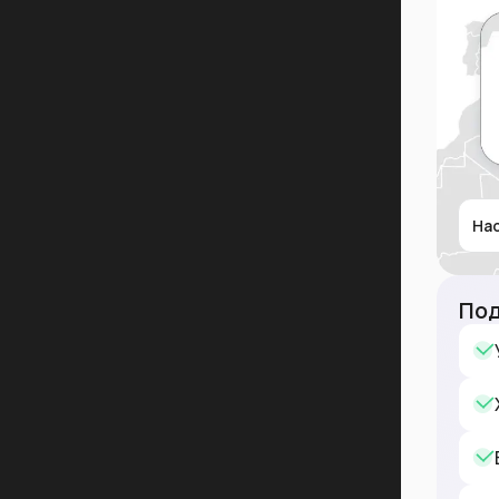
На
Под