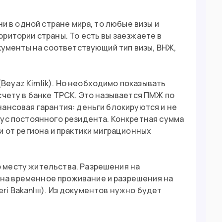
ни в одной стране мира, то любые визы и
ритории страны. То есть вы заезжаете в
окументы на соответствующий тип визы, ВНЖ,
eyaz Kimlik). Но необходимо показывать
счету в банке ТРСК. Это называется ПМЖ по
ансовая гарантия: деньги блокируются и не
тус постоянного резидента. Конкретная сумма
и от региона и практики миграционных
 месту жительства. Разрешения на
на временное проживание и разрешения на
eri Bakanlııı). Из документов нужно будет