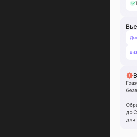
Въе
До
Ви
Граж
безв
Обра
до С
для 