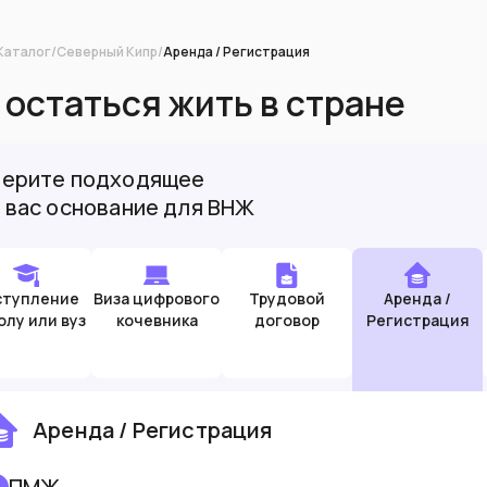
Каталог
/
Северный Кипр
/
Аренда / Регистрация
 остаться жить в стране
ерите подходящее
 вас основание для ВНЖ
ступление
Виза цифрового
Трудовой
Аренда /
олу или вуз
кочевника
договор
Регистрация
Аренда / Регистрация
ПМЖ