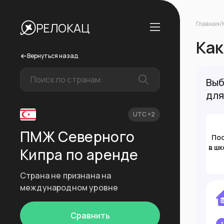
Главная
/
РЕЛОКАЦ
Как
Вернуться назад
Выб
для
UTC +2
ПМЖ Северного
По
в шк
Кипра по аренде
Страна не признана на
международном уровне
Сравнить