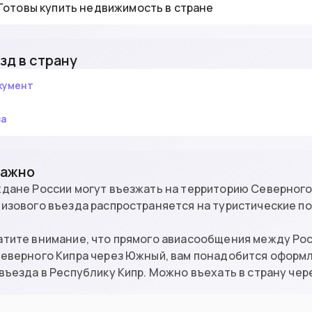
Готовы купить недвижимость в стране
зд в страну
кумент
за
Важно
дане России могут въезжать на территорию Северного К
изового въезда распространяется на туристические по
тите внимание, что прямого авиасообщения между Рос
еверного Кипра через Южный, вам понадобится оформл
въезда в Республику Кипр. Можно въехать в страну чер