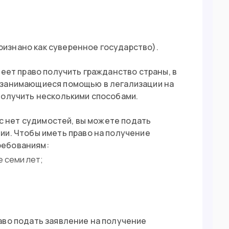
ризнано как суверенное государство).
меет право получить гражданство страны, в
 занимающиеся помощью в легализации на
получить несколькими способами.
ас нет судимостей, вы можете подать
ии. Чтобы иметь право на получение
ребованиям:
 семи лет;
аво подать заявление на получение