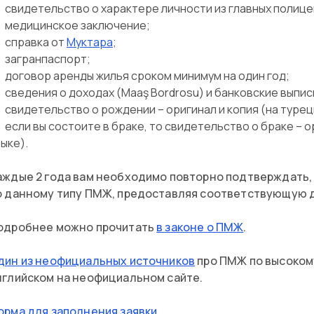
свидетельство о характере личности из главных полицей
медицинское заключение;
справка от
Муктара
;
загранпаспорт;
договор аренды жилья сроком минимум на один год;
сведения о доходах (Maaş Bordrosu) и банковские выпис
свидетельство о рождении – оригинал и копия (на турец
если вы состоите в браке, то свидетельство о браке – о
ыке).
аждые 2 года вам необходимо повторно подтверждать,
о данному типу ПМЖ, предоставляя соответствующую 
одробнее можно прочитать
в законе о ПМЖ
.
дин из неофициальных источников
про ПМЖ по высокому
нглийском на неофициальном сайте.
орма для заполнения заявки
.