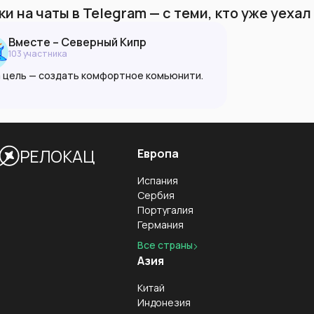
и на чаты в Telegram — с теми, кто уже уеха
Вместе – Северный Кипр
103
участник
а
 цель — создать комфортное комьюнити.
офобия запрещена в любой форме.
луйста, руководствуйтесь принципами
моуважния, доброжелательности и
мности.
РЕЛОКАЦ
Европа
este.info
Испания
Сербия
Португалия
Германия
Все страны
Азия
Китай
Индонезия