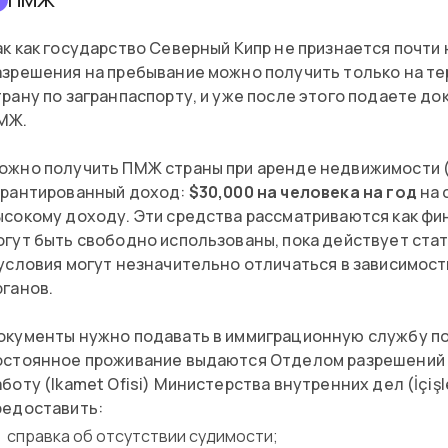
ак как государство Северный Кипр не признается почти 
азрешения на пребывание можно получить только на тер
трану по загранпаспорту, и уже после этого подаете д
МЖ.
ожно получить ПМЖ страны при аренде недвижимости (B
арантированный доход:
$30,000 на человека на год
на 
ысокому доходу. Эти средства рассматриваются как фин
огут быть свободно использованы, пока действует ста
 условия могут незначительно отличаться в зависимост
рганов.
окументы нужно подавать в иммиграционную службу по
остоянное проживание выдаются Отделом разрешений 
аботу (Ikamet Ofisi) Министерства внутренних дел (İçişl
редоставить:
справка об отсутствии судимости;