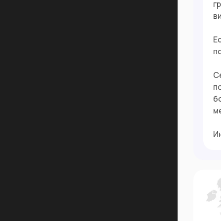
г
в
Е
п
С
п
б
м
И