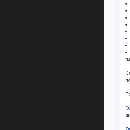
яз
К
п
П
О
а
Ф