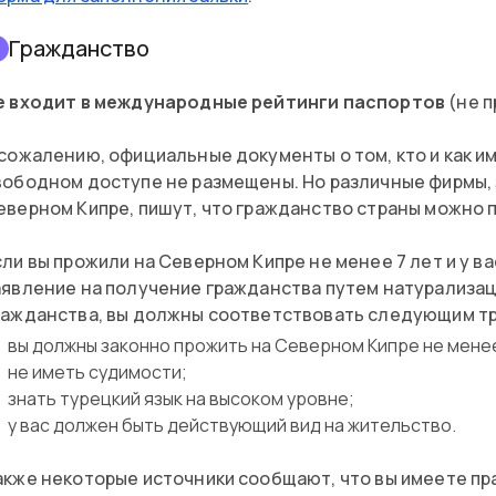
Гражданство
2
е входит в международные рейтинги паспортов
(не п
 сожалению, официальные документы о том, кто и как и
вободном доступе не размещены. Но различные фирмы,
еверном Кипре, пишут, что гражданство страны можно 
сли вы прожили на Северном Кипре не менее 7 лет и у в
аявление на получение гражданства путем натурализац
ражданства, вы должны соответствовать следующим т
вы должны законно прожить на Северном Кипре не менее
не иметь судимости;
знать турецкий язык на высоком уровне;
у вас должен быть действующий вид на жительство.
акже некоторые источники сообщают, что вы имеете пр