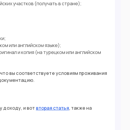
ских участков (получать в стране);
ки;
ком или английском языке);
ригинал и копия (на турецком или английском
 что вы соответствуете условиям проживания
документацию.
 доходу, и вот
вторая статья
, также на