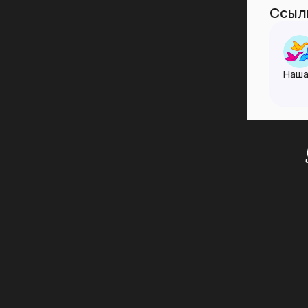
Ссылк
Наша
Ксен
Пожа
взаи
разу
🌐 vm