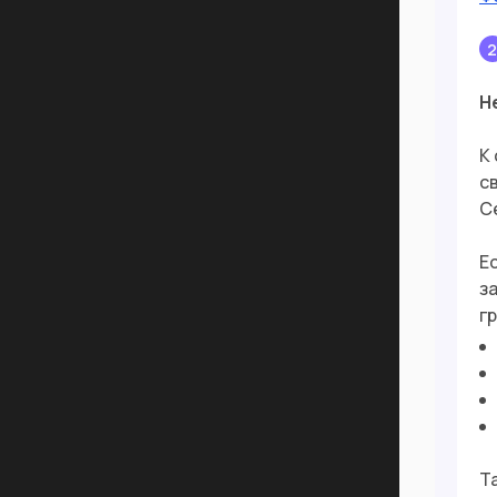
Н
К
с
С
Е
з
г
Т