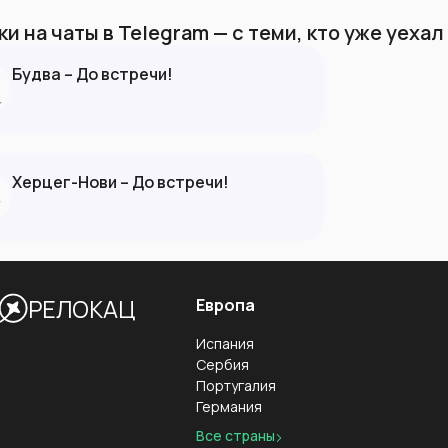
и на чаты в Telegram — с теми, кто уже уеха
Будва – До встречи!
Херцег-Нови – До встречи!
РЕЛОКАЦ
Европа
Испания
Сербия
Португалия
Германия
Все страны