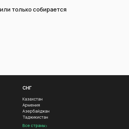
л или только собирается
СНГ
Казахстан
Армения
Азербайджан
Таджикистан
Все страны