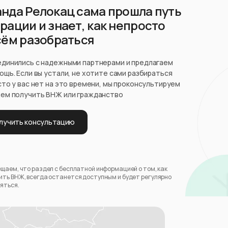
нда Релокац сама прошла путь
рации и знает, как непросто
сём разобраться
динились с надежными партнерами и предлагаем
ощь. Если вы устали, не хотите сами разбираться
сто у вас нет на это времени, мы проконсультируем
ем получить ВНЖ или гражданство
лучить консультацию
щаем, что раздел с бесплатной информацией о том, как
ть ВНЖ, всегда останется доступным и будет регулярно
яться.