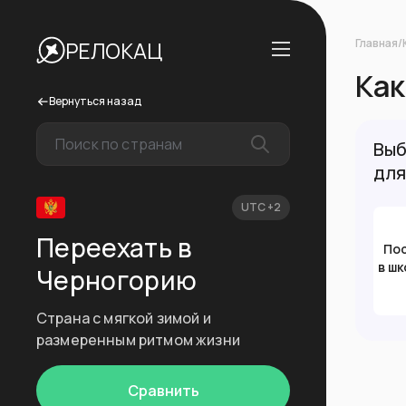
Главная
/
РЕЛОКАЦ
Как
Вернуться назад
Выб
для
UTC +2
Переехать в
По
в шк
Черногорию
Страна с мягкой зимой и
размеренным ритмом жизни
Сравнить