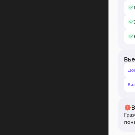
Въе
До
Ви
Граж
пон