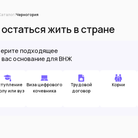
Каталог
/
Черногория
 остаться жить в стране
ерите подходящее
 вас основание для ВНЖ
ступление
Виза цифрового
Трудовой
Корни
олу или вуз
кочевника
договор