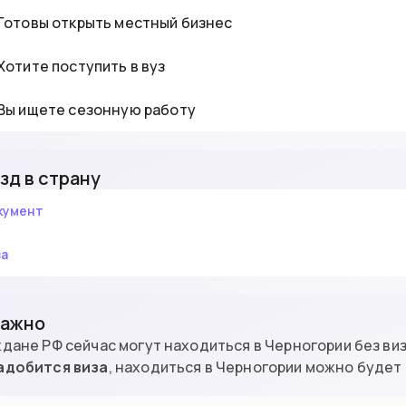
Готовы открыть местный бизнес
Хотите поступить в вуз
Вы ищете сезонную работу
зд в страну
кумент
за
Важно
дане РФ сейчас могут находиться в Черногории без виз
адобится виза
, находиться в Черногории можно будет 