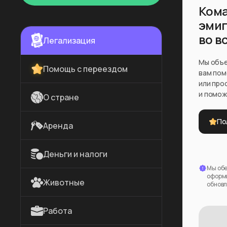
Кома
эмиг
во в
Легализация
Мы объе
Помощь с переездом
вам пом
или про
и помож
О стране
По
Аренда
Деньги и налоги
Мы обе
оформи
Животные
обновл
Работа