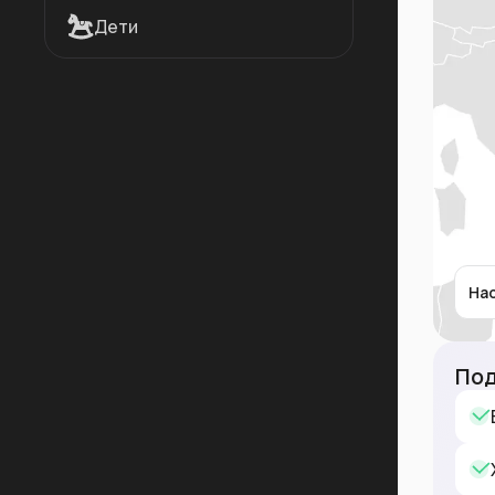
Дети
На
Под