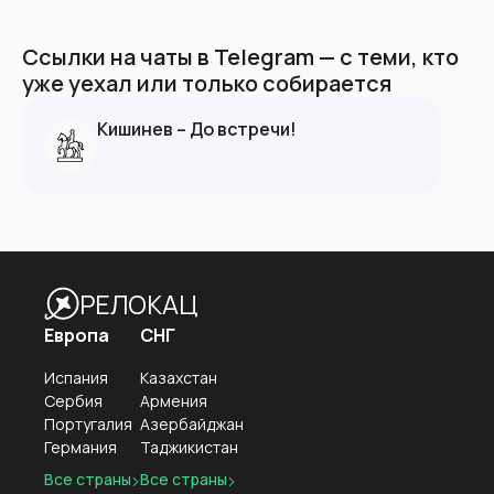
Ссылки на чаты в Telegram — с теми, кто
уже уехал или только собирается
Кишинев – До встречи!
РЕЛОКАЦ
Европа
СНГ
Испания
Казахстан
Сербия
Армения
Португалия
Азербайджан
Германия
Таджикистан
Все страны
Все страны