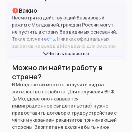
Важно
Несмотря на действующий безвизовый
режим с Молдавией, граждан России могут
не пустить в страну без видимых оснований.
Такие случаи
есть
. Никаких официальных
запретов на въезд в Молдавию для россиян
не вводилось. Но туристы
сообщают
, что
Читать полностью
если нет родственников в стране или
2.6
млн
Население
Можно ли найти работу в
приглашения на работу\учебу, во въезде вам
может быть отказано.
стране?
В Молдове вы можете получить вид на
Подойдет вам если
жительство по работе. Для получения ВНЖ
Вы имеете молдавские корни
(в Молдове оно называется
иммиграционное свидетельство) нужно
Хотите поступить в вуз
предоставить договор о трудоустройстве с
чётким указанием реквизитов принимающей
Можете инвестировать от €100,000
стороны. Зарплата не должна быть ниже