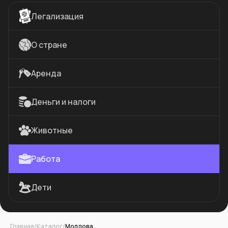
Легализация
О стране
Аренда
Деньги и налоги
Животные
Работа
Дети
Главная
/
Каталог
/
Молдова