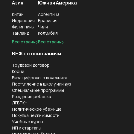
Азия
Южная Америка
Китай
Аргентина
Индонезия
Бразилия
Филиппины
Чили
Таиланд
Колумбия
Все страны
Все страны
ВНЖ по основаниям
Трудовой договор
Корни
Виза цифрового кочевника
Поступление в школу или вуз
Специальные программы
Рождение ребенка
ЛГБТК+
Политическое убежище
Покупка недвижимости
Учебные курсы
ИП и стартапы