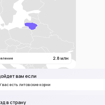
2.8
млн
селение
ойдет вам если
У вас есть литовские корни
зд в страну