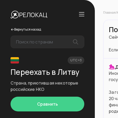
Главная
/
РЕЛОКАЦ
По
Вернуться назад
Сей
Если
UTC +3
Д
Переехать в Литву
Инос
гос
Страна, приютившая некоторые
российские НКО
За г
20 ч
Сравнить
фин
роди