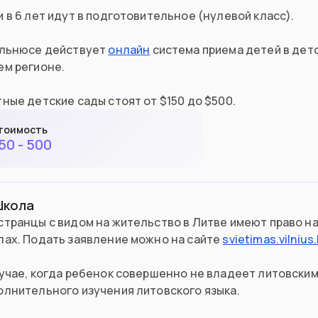
 в 6 лет идут в подготовительнoe (нулевой класс).
ильнюсе действует
онлайн
система приема детей в детс
ем регионе.
ные детские сады стоят от $150 до $500.
тоимость
50 - 500
Школа
странцы с видом на жительство в Литве имеют право н
лах. Подать заявление можно на сайте
svietimas.vilnius.
учае, когда ребенок совершенно не владеет литовским
олнительного изучения литовского языка.