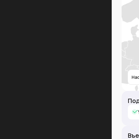
На
Под
Въе