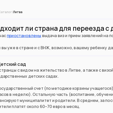
Каталог
/
Литва
дходит ли страна для переезда с
час
приостановлены
выдача виз и прием заявлений на 
 вы уже в стране и с ВНЖ, возможно, вашему ребенку да
етский сад
транцы с видом на жительство в Литве, а также с визо
ударственных детских садах.
осударственный счет (по методике корзины учащегося)
асов в неделю). Остальную часть (воспитание, обучени
ансируют муниципалитет и родители. В среднем, за по
тели платят около 60–70 евро в месяц.