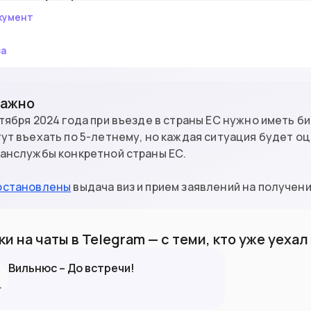
кумент
за
Важно
тября 2024 года при въезде в страны ЕС нужно иметь б
ут въехать по 5-летнему, но каждая ситуация будет 
анслужбы конкретной страны ЕС.
остановлены
выдача виз и прием заявлений на получен
и на чаты в Telegram — с теми, кто уже уеха
Вильнюс – До встречи!