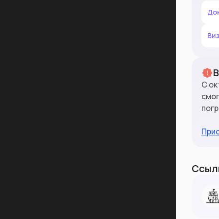
До
Ви
С ок
смог
погр
При
Ссылк