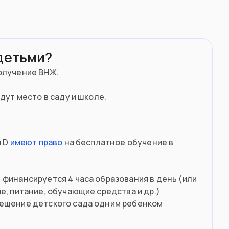
 детьми?
получение ВНЖ.
дут место в саду и школе.
й D
имеют право
на бесплатное обучение в
 финансируется 4 часа образования в день (или
е, питание, обучающие средства и др.)
сещение детского сада одним ребенком