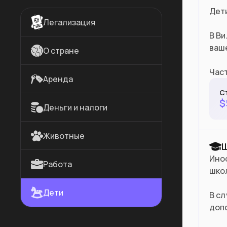
Дети
Легализация
В В
ваш
О стране
Част
Аренда
С
$
Деньги и налоги
Животные
Ино
Работа
шко
Дети
В сл
доп