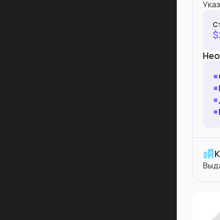
Указ
С
$
Нео
К
Выд