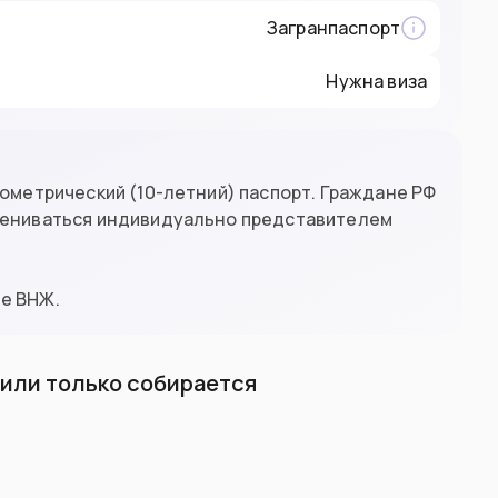
Загранпаспорт
Нужна виза
иометрический (10-летний) паспорт. Граждане РФ
оцениваться индивидуально представителем
ие ВНЖ.
л или только собирается