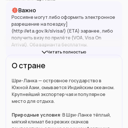
Важно
Россияне могут либо оформить электронное
разрешение на поездку]
(http://eta.gov.lk/slvisa/) (ETA) заранее, либо
22.4
млн
Население
получить визу по прилёте (VOA, Visa On
Arrival). Оба варианта бесплатны.
Читать полностью
Подойдет вам если
О стране
Вы работаете удаленно
Готовы купить недвижимость от
Шри-Ланка — островное государство в
$75,000
Южной Азии, омывается Индийским океаном.
Крупнейший экспортер чая и популярное
Хотите открыть здесь бизнес
место для отдыха.
Вы пенсионер и у вас есть пассивный
Природные условия
: В Шри-Ланке тёплый,
доход
мягкий климат без резких скачков