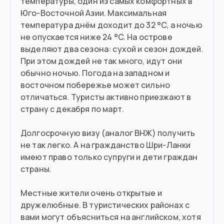
температуры, один из самых комфортных в
Готовы инвестировать от $100,000
Юго-Восточной Азии. Максимальная
температура днём доходит до 32 °C, а ночью
не опускается ниже 24 °C. На острове
Въезд в страну
выделяют два сезона: сухой и сезон дождей.
Загранпаспорт
Документ
При этом дождей не так много, идут они
обычно ночью. Погода на западном и
E-visa или виза по прилете
Виза
восточном побережье может сильно
отличаться. Туристы активно приезжают в
страну с декабря по март.
Долгосрочную визу (аналог ВНЖ) получить
не так легко. А на гражданство Шри-Ланки
имеют право только супруги и дети граждан
страны.
Местные жители очень открытые и
дружелюбные. В туристических районах с
вами могут объясниться на английском, хотя