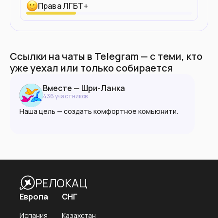
Права ЛГБТ+
Ссылки на чаты в Telegram — с теми, кто
уже уехал или только собирается
Вместе — Шри-Ланка
436
участник
ов
Наша цель — создать комфортное комьюнити.
Ксенофобия запрещена в любой форме.
Пожалуйста, руководствуйтесь принципами
взаимоуважния, доброжелательности и
разумности.
РЕЛОКАЦ
🌐 vmeste.info
Европа
СНГ
Испания
Казахстан