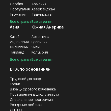
Сербия
Армения
Португалия
Азербайджан
Германия
Таджикистан
Все страны
Все страны
Азия
Южная Америка
Китай
Аргентина
Индонезия
Бразилия
Филиппины
Чили
Таиланд
Колумбия
Все страны
Все страны
ВНЖ по основаниям
Трудовой договор
Корни
Виза цифрового кочевника
Поступление в школу или вуз
Специальные программы
Рождение ребенка
ЛГБТК+