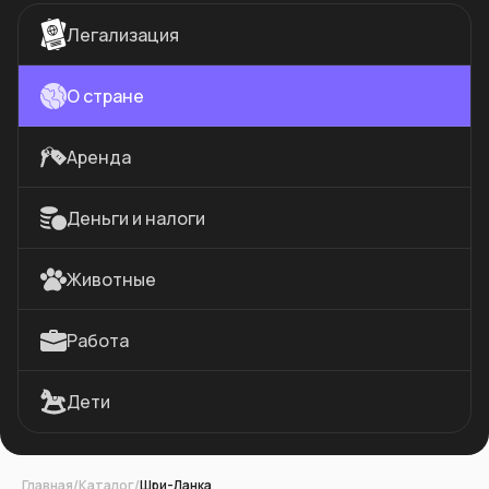
Легализация
О стране
Аренда
Деньги и налоги
Животные
Работа
Дети
Главная
/
Каталог
/
Шри-Ланка