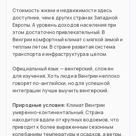
погранслужбы конкретной страны ЕС.
Стоимость жизни и недвижимости здесь
9.7
млн
Население
Как оформить туристический шенген можно
доступнее, чем в других странах Западной
прочитать
в нашем материале на сайте
.
Европы. А уровень доходов населения при
этом достаточно привлекательный. В
Подойдет вам если
Венгрии комфортный климат с мягкой зимой и
теплым летом. В стране развитая система
Вы работаете удаленно
транспорта и инфраструктура в целом.
Хотите поступить в вуз
Официальный язык — венгерский, сложен
Вы высококвалифицированный
для изучения. Хоть люди в Венгрии неплохо
специалист
говорят по-английски, но для успешной
интеграции лучше выучить венгерский.
Вы пенсионер и иметее на счету
€10,000
Природные условия:
Климат Венгрии
умеренно-континентальный. Страна
Имеете венгерские корни
находится вдали от крупных водоемов, что
приводит к более выраженным сезонным
колебаниям температуры и осадков, а ветры,