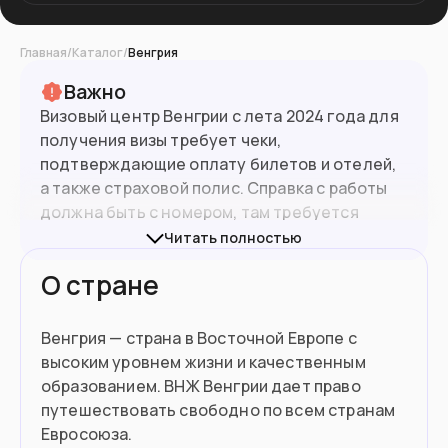
Главная
/
Каталог
/
Венгрия
Важно
Визовый центр Венгрии с лета 2024 года для
получения визы требует чеки,
подтверждающие оплату билетов и отелей,
а также страховой полис. Справка с работы
должна быть с номером, там требуется
обязательно указывать информацию про
Читать полностью
отпуск и сохранение должности.
Подробнее
О стране
на сайте визового центра.
При въезде в страны ЕС нужно иметь
Венгрия — страна в Восточной Европе с
биометрический (10-летний) паспорт.
высоким уровнем жизни и качественным
Граждане РФ смогут въехать по 5-летнему,
образованием. ВНЖ Венгрии дает право
но каждая ситуация будет оцениваться
путешествовать свободно по всем странам
индивидуально представителем
Евросоюза.