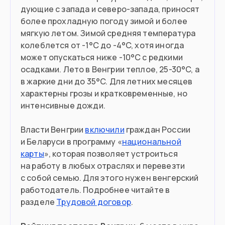
Въезд в страну
дующие с запада и северо-запада, приносят
Загранпаспорт
Документ
более прохладную погоду зимой и более
мягкую летом. Зимой средняя температура
Нужна виза
Виза
колеблется от -1°C до -4°C, хотя иногда
может опускаться ниже -10°C с редкими
осадками. Лето в Венгрии теплое, 25-30°C, а
в жаркие дни до 35°C. Для летних месяцев
характерны грозы и кратковременные, но
интенсивные дожди.
Власти Венгрии
включили
граждан России
и Беларуси в программу «
национальной
карты
», которая позволяет устроиться
на работу в любых отраслях и перевезти
с собой семью. Для этого нужен венгерский
работодатель. Подробнее читайте в
разделе
Трудовой договор
.