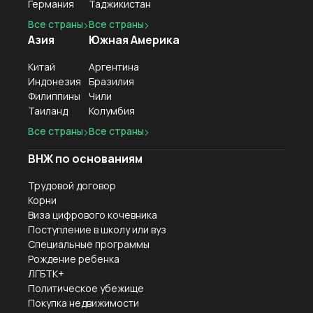
Германия
Таджикистан
Все страны
Все страны
Азия
Южная Америка
Китай
Аргентина
Индонезия
Бразилия
Филиппины
Чили
Таиланд
Колумбия
Все страны
Все страны
ВНЖ по основаниям
Трудовой договор
Корни
Виза цифрового кочевника
Поступление в школу или вуз
Специальные программы
Рождение ребенка
ЛГБТК+
Политическое убежище
Покупка недвижимости