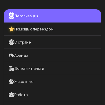
Легализация
Помощь с переездом
О стране
Аренда
Деньги и налоги
Животные
Работа