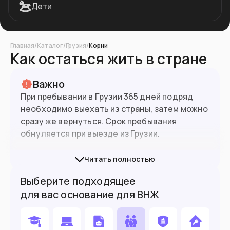
Дети
Главная
/
Каталог
/
Грузия
/
Корни
Как остаться жить в стране
Важно
При пребывании в Грузии 365 дней подряд
необходимо выехать из страны, затем можно
сразу же вернуться. Срок пребывания
обнуляется при выезде из Грузии.
Важное нововведение: с 1 января 2026 года
Читать полностью
Грузия
требует
медицинскую страховку у
3.8
млн
Население
Выберите подходящее
каждого въезжающего иностранца. Если
для вас основание для ВНЖ
страховки нет, въезд может быть запрещён.
Подойдет вам если