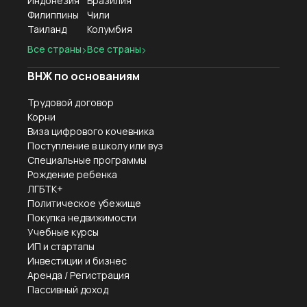
Индонезия
Бразилия
Филиппины
Чили
Таиланд
Колумбия
Все страны
Все страны
ВНЖ по основаниям
Трудовой договор
Корни
Виза цифрового кочевника
Поступление в школу или вуз
Специальные программы
Рождение ребенка
ЛГБТК+
Политическое убежище
Покупка недвижимости
Учебные курсы
ИП и стартапы
Инвестиции и бизнес
Аренда / Регистрация
Пассивный доход