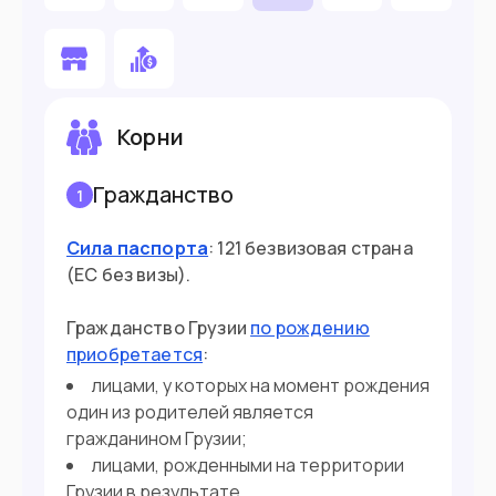
Готовы жить без ВНЖ
Не знаете иностранные языки
Хотите поступить в вуз
Корни
Готовы открыть свой бизнес
Гражданство
1
Планируете купить недвижимость от
$150,000
Сила паспорта
: 121 безвизовая страна
(ЕС без визы).
Въезд в страну
Гражданство Грузии
по рождению
приобретается
:
Загранпаспорт
Документ
лицами, у которых на момент рождения
365 дней без визы
Виза
один из родителей является
гражданином Грузии;
лицами, рожденными на территории
Грузии в результате